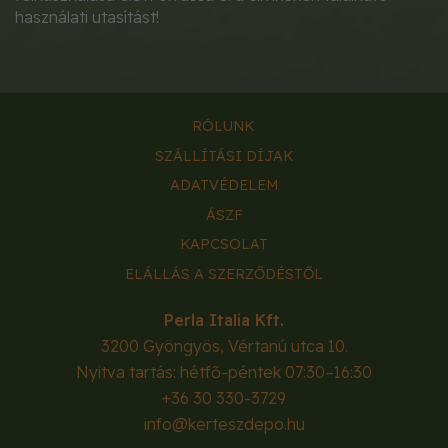
használati utasítást!
RÓLUNK
SZÁLLÍTÁSI DÍJAK
ADATVÉDELEM
ÁSZF
KAPCSOLAT
ELÁLLÁS A SZERZŐDÉSTŐL
Perla Italia Kft.
3200
Gyöngyös
,
Vértanú utca 10.
Nyitva tartás: hétfő-péntek 07:30–16:30
+36 30 330-3729
info@kerteszdepo.hu