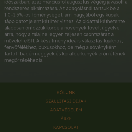
időszakban, azaz márciustól augusztus végéig javasolt a
rendszeres alkalmazása. Az adagolásnál tartsuk be a
1,0–1,5%-os töménységet, ami nagyjából egy kupak
tápoldatot jelent két liter vízhez. Az oldattal kéthetente
alaposan öntözzük körbe a növények tövét, ügyelve
arra, hogy a talaj ne legyen teljesen csontszáraz a
művelet előtt. A készítmény ideális választás tujákhoz,
fenyőfélékhez, buxusokhoz, de még a sövényként
tartott babérmeggyek és korallberkenyék erőnlétének
megőrzéséhez is.
RÓLUNK
SZÁLLÍTÁSI DÍJAK
ADATVÉDELEM
ÁSZF
KAPCSOLAT