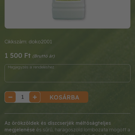
Cikkszám: doko2001
1 500 Ft
KOSÁRBA
Az örökzöldek és díszcserjék méltóságteljes
megjelenése
és sűrű, haragoszöld lombozata mögött a