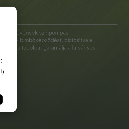
virágzó növények színpompás
z intenzív bimbóképződést, biztosítva a
zó, ez a tápoldat garantálja a látványos
g)
l)