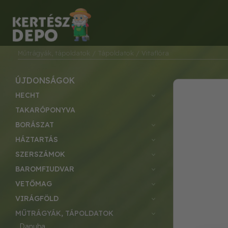
Műtrágyák, tápoldatok
/ Tápoldatok
/ Vitaflóra
ÚJDONSÁGOK
HECHT
TAKARÓPONYVA
BORÁSZAT
HÁZTARTÁS
SZERSZÁMOK
BAROMFIUDVAR
VETŐMAG
VIRÁGFÖLD
MŰTRÁGYÁK, TÁPOLDATOK
danuba