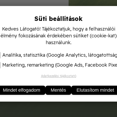
Süti beállítások
Kedves Látogató! Tájékoztatjuk, hogy a felhasználói
Virágos növény tápoldat
(100 ml) a szobai és kerti 
élmény fokozásának érdekében sütiket (cookie-kat)
titka. Speciális összetétele elindítja és fenntartja a
használunk.
ósságát. Akár
fokföldi ibolyáról, akár muskátliról
van s
Analitika, statisztika (Google Analytics, látogatottsá
ékony virágzás-serkentő tápoldat
Marketing, remarketing (Google Ads, Facebook Pixe
n virágzó dísznövényhez
s:
Öntözéssel vagy levéltrágyaként
Adatkezelési tájékoztató
s tápanyagfelvétel, hosszan tartó virágzás
pak / 1 liter víz
Mindet elfogadom
Mentés
Elutasítom mindet
:
100 ml-es “decis” flakon