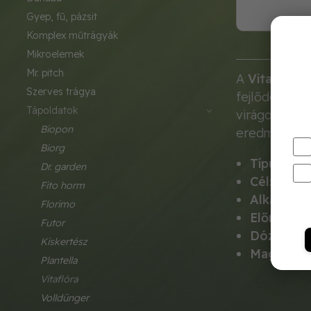
gyep, fű, pázsit
komplex műtrágyák
mikroelemek
mr. pitch
A
Vitaflóra 
szerves trágya
fejlődésének 
tápoldatok
virágok tart
biopon
eredményt.
biorg
Típus:
Foly
dr. garden
Cél:
Minde
fito horm
Alkalmazá
florimo
Előny:
Gyor
futor
Dózis:
1 ku
kiskertész
Magasság
plantella
vitaflóra
volldünger