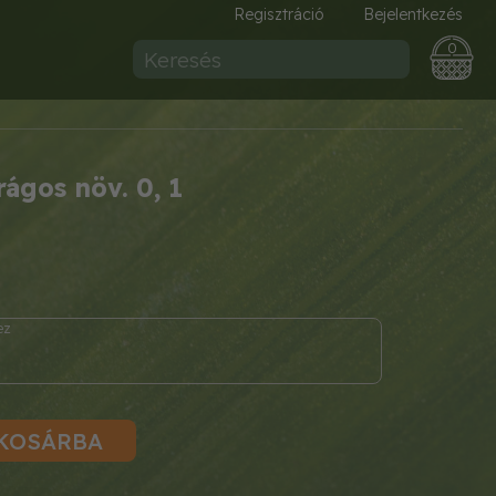
Regisztráció
Bejelentkezés
0
rágos növ. 0, 1
KOSÁRBA