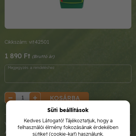
Cikkszám: vit42501
1 890 Ft
KOSÁRBA
Süti beállítások
Kedves Látogató! Tájékoztatjuk, hogy a
Vitaflóra Palántanevelő tápoldat
felhasználói élmény fokozásának érdekében
A palánták erős, egyenletes fejlődéséhez szükséges
sütiket (cookie-kat) használunk.