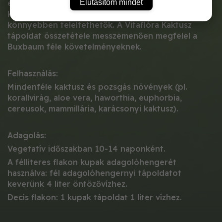
Elutasítom mindet
erőteljesen virágoznak, fejlődésük
kiegyensúlyozott marad, kondíciójuk javul,
könnyebben teleltethetők. A Vitaflóra Kaktusz
tápoldat összetétele messzemenően megfelel a
Buxbaum féle követelményeknek.
Felhasználás:
Mindenféle kaktusz és pozsgás növények (pl.
korallvirág, aloe vera, haworthia, euphorbia,
cereusok, mammillária, karácsonyi kaktusz).
Adagolás:
Vegetatív időszakban 10-14 naponként.
A félliteres flakon kupak adagolóhengerét
használva: fél adagolóhengernyi tápoldatot
keverünk 4 liter öntözővízhez.
Decis flakon: 1 kupak tápoldat 1 liter vízhez.