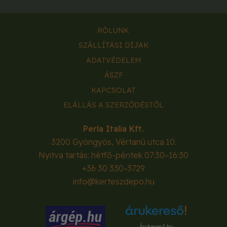
RÓLUNK
SZÁLLÍTÁSI DÍJAK
ADATVÉDELEM
ÁSZF
KAPCSOLAT
ELÁLLÁS A SZERZŐDÉSTŐL
Perla Italia Kft.
3200
Gyöngyös
,
Vértanú utca 10.
Nyitva tartás: hétfő-péntek 07:30–16:30
+36 30 330-3729
info@kerteszdepo.hu
Árukereső.hu