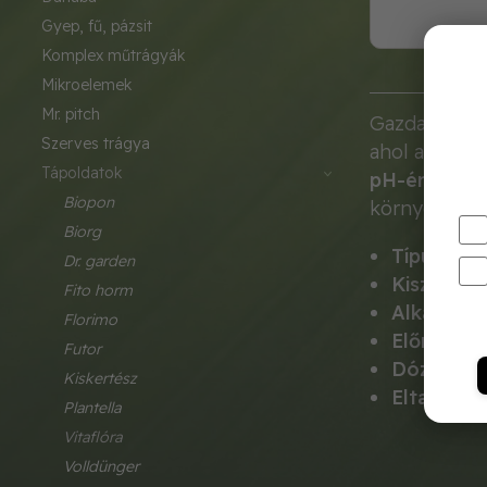
gyep, fű, pázsit
komplex műtrágyák
mikroelemek
mr. pitch
Gazdaságos
szerves trágya
ahol a bőség
tápoldatok
pH-értéke
r
biopon
környezeti s
biorg
Típus:
Komp
dr. garden
Kiszerelés
fito horm
Alkalmazá
florimo
Előny:
Gaz
futor
Dózis:
5-8 
kiskertész
Eltarthat
plantella
vitaflóra
volldünger