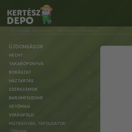
Műtrágyák, tápoldatok
/ Tápoldatok
/ Vitaflóra
ÚJDONSÁGOK
HECHT
TAKARÓPONYVA
BORÁSZAT
HÁZTARTÁS
SZERSZÁMOK
BAROMFIUDVAR
VETŐMAG
VIRÁGFÖLD
MŰTRÁGYÁK, TÁPOLDATOK
danuba