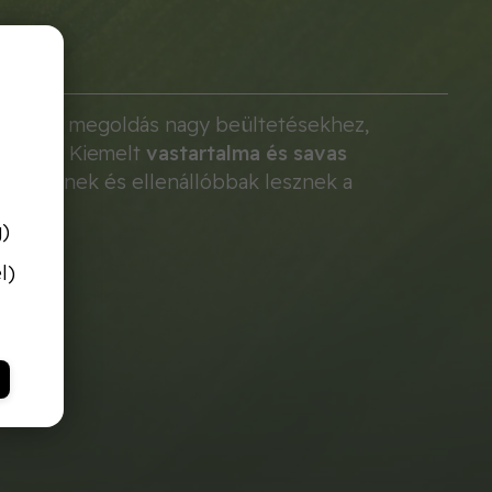
szionális megoldás nagy beültetésekhez,
npótlás. Kiemelt
vastartalma és savas
fejlődnek és ellenállóbbak lesznek a
g)
l)