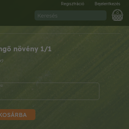
Regisztráció
Bejelentkezés
0
üngő növény 1/1
KOSÁRBA