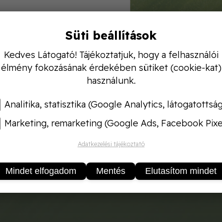
Süti beállítások
Kedves Látogató! Tájékoztatjuk, hogy a felhasználói
1 literes Vitaflóra Csüngő növény tápoldat
. Profes
élmény fokozásának érdekében sütiket (cookie-kat)
es virágzás alapfeltétele a folyamatos tápanyag-utá
használunk.
évén a legkényesebb balkonnövények is látványosan 
tresszel szemben.
Analitika, statisztika (Google Analytics, látogatottsá
lex virágzás-stimuláló táp
Marketing, remarketing (Google Ads, Facebook Pixe
:
1 liter
s:
Öntözéssel vagy levéltrágyaként
Adatkezelési tájékoztató
daságos nagykiszerelés
ml / 1 liter víz levéltrágyázáshoz
Mindet elfogadom
Mentés
Elutasítom mindet
óság:
Korlátlan