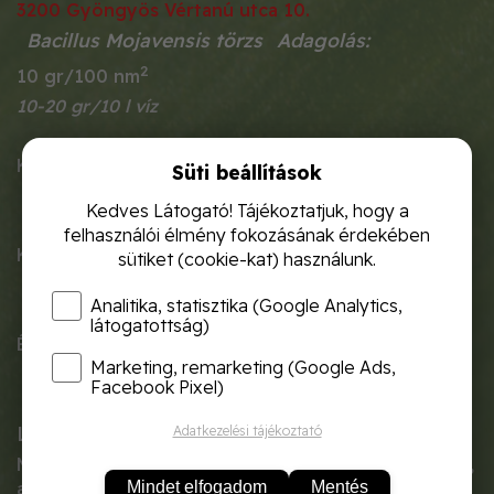
3200 Gyöngyös Vértanú utca 10.
Bacillus Mojavensis törzs
Adagolás:
2
10 gr/100 nm
10-20 gr/10 l víz
Kultúra:
Süti beállítások
szántóföldi és kertészeti kultúrákban
Kedves Látogató! Tájékoztatjuk, hogy a
felhasználói élmény fokozásának érdekében
Károsító:
sütiket (cookie-kat) használunk.
Gombás fertőzések ellen
Analitika, statisztika (Google Analytics,
látogatottság)
ÉVI:
Marketing, remarketing (Google Ads,
-
Facebook Pixel)
Leírás
Adatkezelési tájékoztató
Mikrobiológiai készítmény, növekedés gyorsítására,
Mindet elfogadom
Mentés
a növények erősítésére, termésnövelésre.