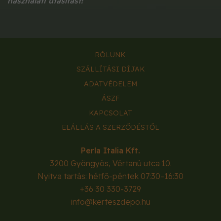
használati utasítást!
RÓLUNK
SZÁLLÍTÁSI DÍJAK
ADATVÉDELEM
ÁSZF
KAPCSOLAT
ELÁLLÁS A SZERZŐDÉSTŐL
Perla Italia Kft.
3200
Gyöngyös
,
Vértanú utca 10.
Nyitva tartás: hétfő-péntek 07:30–16:30
+36 30 330-3729
info@kerteszdepo.hu