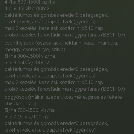
4l/ha 800-1500l víz/ha
4 dl 8-15l víz/100m2
baktériumos és gombás eredetű betegségek,
levéltetvek, atkák, pajzstetvek (gyérítés)
max 2 kezelés, kezelésk közti min idő 10 nap
utolsó kezelés fenostádiuma rügypattanás (BBCH 07)
csonthéjasok (őszibarack, nektarin, kajszi, mandula,
meggy, cseresznye, szilva)
3l/ha 800-1500l víz/ha
3 dl 8-15l víz/100m2
baktériumos és gombás eredetű betegségek,
levéltetvek, atkák, pajzstetvek (gyérítés)
max 2 kezelés, kezelésk közti min idő 10 nap
utolsó kezelés fenostádiuma rügypattanás (BBCH 07)
bogyósok (málna, szeder, köszméte, piros és fekete
ribiszke, josta)
3l/ha 700-1500l víz/ha
3 dl 7-15l víz/100m2
baktériumos és gombás eredetű betegségek,
levéltetvek, atkák, pajzstetvek (gyérítés)