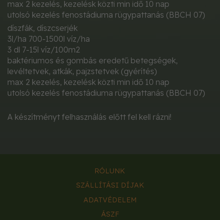
max 2 kezelés, kezelésk közti min idő 10 nap
utolsó kezelés fenostádiuma rügypattanás (BBCH 07)
díszfák, díszcserjék
3l/ha 700-1500l víz/ha
3 dl 7-15l víz/100m2
baktériumos és gombás eredetű betegségek,
levéltetvek, atkák, pajzstetvek (gyérítés)
max 2 kezelés, kezelésk közti min idő 10 nap
utolsó kezelés fenostádiuma rügypattanás (BBCH 07)
A készítményt felhasználás előtt fel kell rázni!
RÓLUNK
SZÁLLÍTÁSI DÍJAK
ADATVÉDELEM
ÁSZF