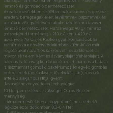
Ökológiai termesztésben engedélyezett. Folyékony
lemosó és gombaölő permetezőszer
Almatermésűekben, szőlőben baktériumos és gombás
eredetű betegségek ellen, levéltetvek, pajzstetvek és
atkakártevők gyérítésére alkalmazható kora tavaszi
lemosó permetezőszer. Hatóanyaga: 90 g/l fémréz
(rézoxiklorid formában) + 210 g/l kén + 420 g/l
ásványolaj Az Olajos Rézkén gyári kombinációban
tartalmazza a növényvédelemben külön-külön már
régóta alkalmazott és közkedvelt rézoxikloridot, a
mikronizált elemi ként és ásványolajat (fehérolajat). A
hármas hatóanyag kombinációja miatt hármas a hatása
is: lisztharmat gombák, baktériumos és egyéb gombás
betegségek (ágelhalások, tűzelhalás, stb.), rovarok
áttelelő alakjait pusztítja, gyéríti.
Javasolt növényvédelmi technológia:
10 liter permetléhez szükséges Olajos Rézkén
mennyiség:
- Almatermésűekben a rügypattanáshoz a lehető
legközelebbi időpontban 0,3-0,4 liter
- Szőlőben a gyapjas állapotig 0,4 liter