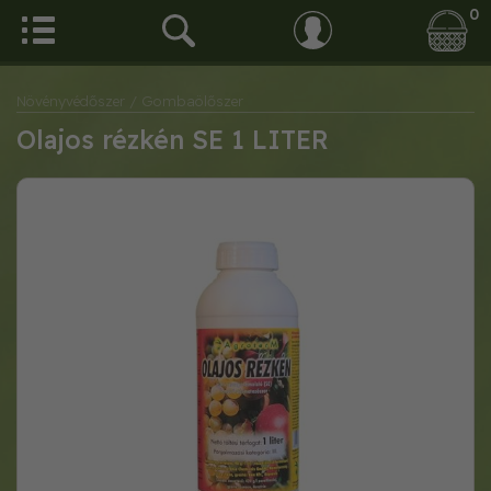
0
Növényvédőszer
/ Gombaölőszer
Olajos rézkén SE 1 LITER