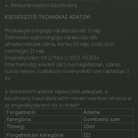
Rezisztenciatörő készítmény
KIEGÉSZÍTŐ TECHNIKAI ADATOK:
Munkaegészségügyi várakozási idő: 0 nap
Élelmezés-egészségügyi várakozási idő:
almatermésűek (alma, körte) 60 nap, szőlő (bor,
csemege) 21 nap
Engedélyszám: 04.2/942-1/2013. NÉBIH
Eltarthatóság: eredeti zárt csomagolásban, száraz,
hüvös helyen, szabályos növényvédő szer raktárban 3
év.
A feltüntetett adatok tájékoztató jellegűek, a
készítmény használata előtt minden esetben olvassa el
az engedélyokiratot és a címkét!
Forgalmazó:
Adama
Kategória:
Gombaölő szer
Tömeg:
10ml
Forgalmazási kategória
III