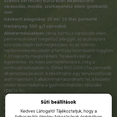
Számos kertészeti kultúrában alkalmazható
varasodás, monília, szürkepenész elleni gombaölő
szer.
Házikerti adagolása: 10 ml/ 10 liter permetlé
Hatóanyag: 300 g/l ciprodinil
Almatermésűekben
(alma, körte) a varasodás elleni
permetezéseket megelőző jelleggel, az aszkospóra
szóródás idején kell megkezdeni, és az intenzív
hajtásnövekedés idején a fertőzés nyomásától függően
7-10 naponta megismételni. Törekedni kell az
egyenletes- és teljes permetléfedésre, még a
lombozat belsejében is. Ehhez 800-1000 l/ha permetlé
alkalmazása javasolt. A készítmény egy tenyészidőszak
alatt maximum 3 alkalommal használható fel, a kezelés
utolsó fenostádiuma a gyümölcsfejlődés időszaka
(BBCH 76).
Szőlőben
a szürkepenész elleni kezeléseket preventív
Süti beállítások
módon, megelőző jelleggel kell megkezdeni. A
készítmény egy vegetációs időszakban legfeljebb 2
Kedves Látogató! Tájékoztatjuk, hogy a
alkalommal használható fel, fürtzáródás kezdetéig
felhasználói élmény fokozásának érdekében