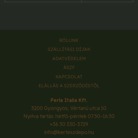
RÓLUNK
SZÁLLÍTÁSI DÍJAK
ADATVÉDELEM
ÁSZF
KAPCSOLAT
ELÁLLÁS A SZERZŐDÉSTŐL
Perla Italia Kft.
3200
Gyöngyös
,
Vértanú utca 10.
Nyitva tartás: hétfő-péntek 07:30–16:30
+36 30 330-3729
info@kerteszdepo.hu