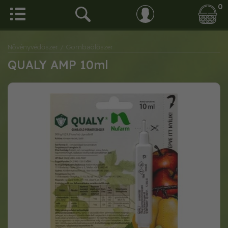
0
Növényvédőszer
/ Gombaölőszer
QUALY AMP 10ml