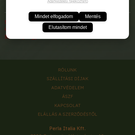
Adatkezelési tájékoztató
Mindet elfogadom
Mentés
Személyesen átvehető kiskereskedelmi
Elutasítom mindet
üzletünkben!
3200 Gyöngyös Vértanú utca 10.
RÓLUNK
SZÁLLÍTÁSI DÍJAK
ADATVÉDELEM
ÁSZF
KAPCSOLAT
ELÁLLÁS A SZERZŐDÉSTŐL
Perla Italia Kft.