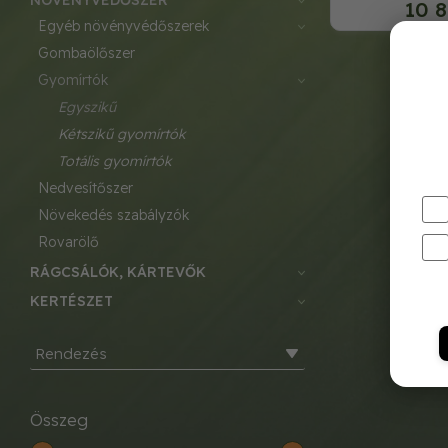
NÖVÉNYVÉDŐSZER
10 8
egyéb növényvédőszerek
gombaölőszer
gyomírtók
egyszikű
kétszikű gyomírtók
totális gyomírtók
nedvesítőszer
növekedés szabályzók
rovarölő
RÁGCSÁLÓK, KÁRTEVŐK
KERTÉSZET
Rendezés
Összeg