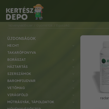
Növényvédőszer
/ Gyomírtók
/ Egyszikű
ÚJDONSÁGOK
HECHT
TAKARÓPONYVA
BORÁSZAT
HÁZTARTÁS
SZERSZÁMOK
BAROMFIUDVAR
VETŐMAG
VIRÁGFÖLD
radar
MŰTRÁGYÁK, TÁPOLDATOK