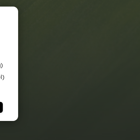
g)
l)