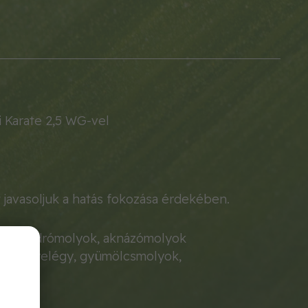
 Karate 2,5 WG-vel
 javasoljuk a hatás fokozása érdekében.
vek, sodrómolyok, aknázómolyok
resznyelégy, gyümölcsmolyok,