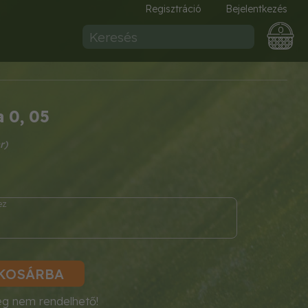
Regisztráció
Bejelentkezés
0
 0, 05
1
KOSÁRBA
eg nem rendelhető!