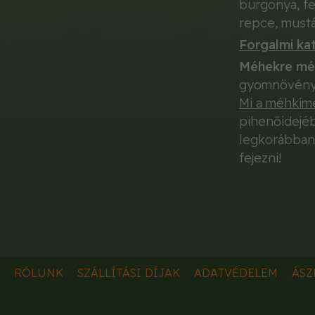
burgonya, f
repce, mustá
Forgalmi kat
Méhekre
mé
gyomnövénye
Mi a méhkím
pihenőidejéb
legkorábban
fejezni!
RÓLUNK
SZÁLLÍTÁSI DÍJAK
ADATVÉDELEM
ÁSZ