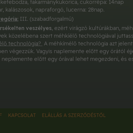
eketebodza, takarmánykukorica, cukorrépa: 14nap
r, kalászosok, napraforgó, lucerna: 28nap.
egória:
III. (szabadforgalmú)
rsékelten veszélyes
, ezért virágzó kultúrákban, mé
k közelébena szert méhkíélő technológiával juttass
élő technológia?
A méhkímélő technológia azt jelent
en végezzük. Vagyis naplemente előtt egy órától éjjel
 neplemente előtt egy órával lehet megezdeni, és e
F
KAPCSOLAT
ELÁLLÁS A SZERZŐDÉSTŐL