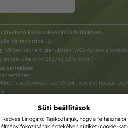
 átvehető kiskereskedelmi üzletünkben!
yös Vértanú utca 10
.
Vízben oldható granulátum (WG) Azonos a korábbi
:
lambda-cihalotrin 25g/kg 2,5% (m/m)
ázikertekben:
 permetléhez.
khez tapadásokozó szer (Nonit, Keratív) hozzáadását
sa:
k (alma, körte, birs, naspolya):
almamoly, levéltet
 (őszibarack, kajszi, szilva, csersznye, meeggy):
cse
Süti beállítások
Kedves Látogató! Tájékoztatjuk, hogy a felhasználói
molyok
élmény fokozásának érdekében sütiket (cookie-kat)