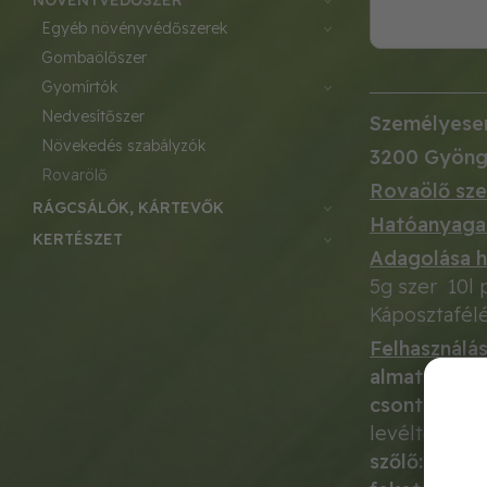
NÖVÉNYVÉDŐSZER
egyéb növényvédőszerek
gombaölőszer
gyomírtók
nedvesítőszer
Személyesen
növekedés szabályzók
3200 Gyöng
rovarölő
Rovaölő szer
RÁGCSÁLÓK, KÁRTEVŐK
Hatóanyaga
KERTÉSZET
Adagolása h
5g szer 10l
Káposztafélé
Felhasználá
almatermésűe
csonthéjasok
levéltetvek
szőlő:
szőlő