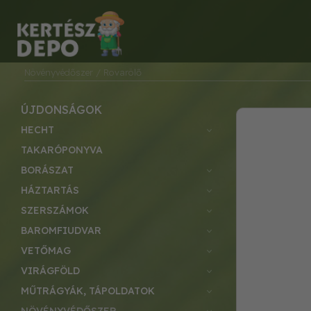
Növényvédőszer
/ Rovarölő
ÚJDONSÁGOK
HECHT
TAKARÓPONYVA
BORÁSZAT
HÁZTARTÁS
SZERSZÁMOK
BAROMFIUDVAR
VETŐMAG
VIRÁGFÖLD
MŰTRÁGYÁK, TÁPOLDATOK