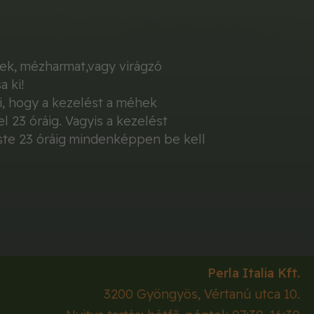
hek, mézharmat,vagy virágzó
a ki!
i, hogy a kezelést a méhek
 23 óráig. Vagyis a kezelést
ste 23 óráig mindenképpen be kell
Perla Italia Kft.
3200
Gyöngyös
,
Vértanú utca 10.