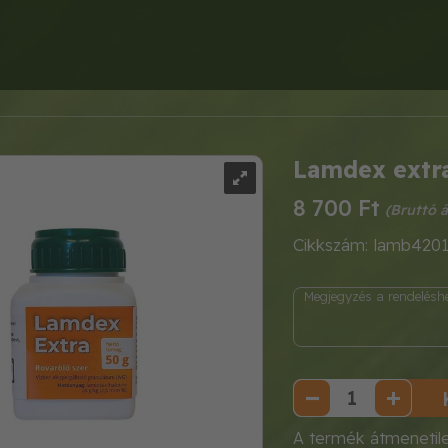
Lamdex extra
8 700 Ft
Cikkszám: lamb420
A termék átmenetil