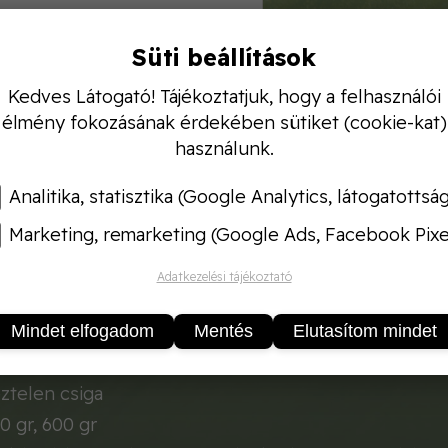
Süti beállítások
Kedves Látogató! Tájékoztatjuk, hogy a felhasználói
ztonságos
csigaölő
hatással rendelkező készítmény. 
élmény fokozásának érdekében sütiket (cookie-kat)
illetve eledelként történő fogyasztás révén fejti ki g
használunk.
állat nyálkasejtjeit
avar lép fel bőrének védelmében, mozgásában, emészt
Analitika, statisztika (Google Analytics, látogatottsá
z vezet. A csigaölőszer nem használható fel olyan 
Marketing, remarketing (Google Ads, Facebook Pixe
zselyem, saláta, káposztafélék,sóska, spenót, stb.) a
!
Adatkezelési tájékoztató
t a növényekre felülről szórni tilos!
6 % metaldehid
Mindet elfogadom
Mentés
Elutasítom mindet
móca, szabadföldi és hajtatott zöldségek (kivéve lev
ztelen csiga
0 gr, 600 gr