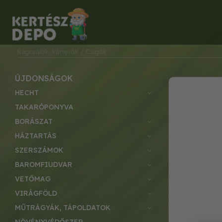
Rágcsálók, kártevők
/ Csigák
ÚJDONSÁGOK
HECHT
TAKARÓPONYVA
BORÁSZAT
HÁZTARTÁS
SZERSZÁMOK
BAROMFIUDVAR
VETŐMAG
VIRÁGFÖLD
MŰTRÁGYÁK, TÁPOLDATOK