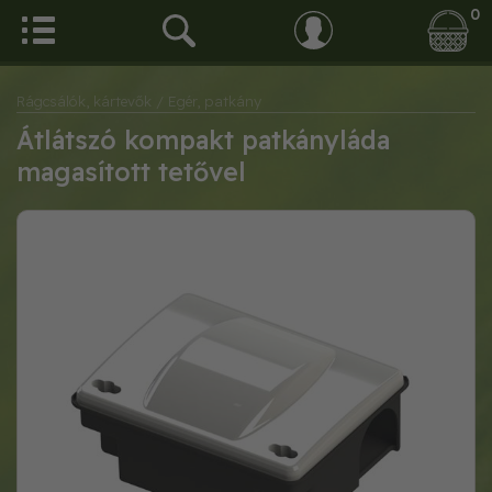
0
Rágcsálók, kártevők
/ Egér, patkány
Átlátszó kompakt patkányláda
magasított tetővel