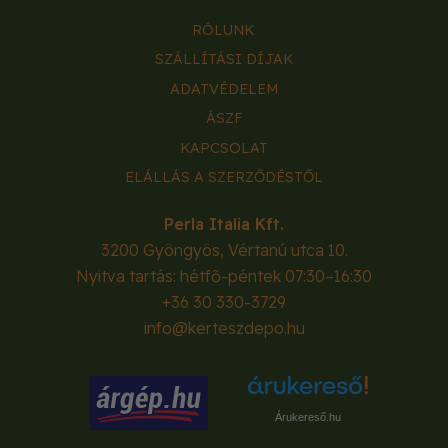
RÓLUNK
SZÁLLÍTÁSI DÍJAK
ADATVÉDELEM
ÁSZF
KAPCSOLAT
ELÁLLÁS A SZERZŐDÉSTŐL
Perla Italia Kft.
3200
Gyöngyös
,
Vértanú utca 10.
Nyitva tartás: hétfő-péntek 07:30–16:30
+36 30 330-3729
info@kerteszdepo.hu
Árukereső.hu