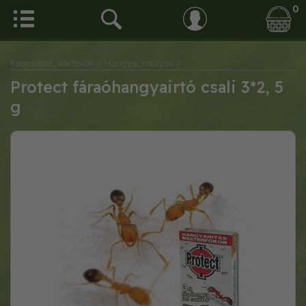
0
Rágcsálók, kártevők
/ Hangya, molyok
/
Protect fáraóhangyairtó csali 3*2, 5
g