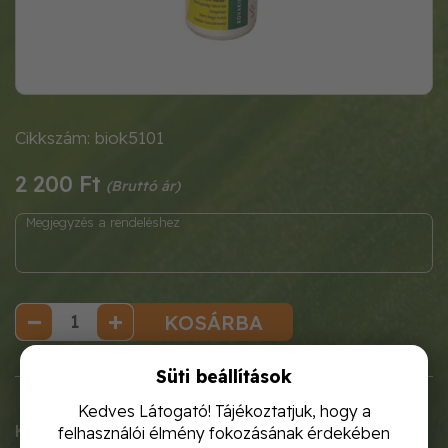
Cikkszám: biok5101
2 200 Ft
KOSÁRBA
Süti beállítások
Rövid ismertetése
Kedves Látogató! Tájékoztatjuk, hogy a
Készre kevert rovarirtó szer légy, hangya, bolha,
felhasználói élmény fokozásának érdekében