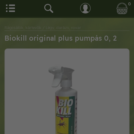
0
Rágcsálók, kártevők
/ Légy, darázs, rovar
Biokill original plus pumpás 0, 2