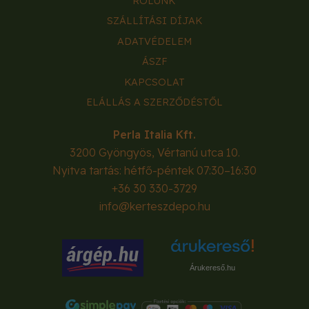
RÓLUNK
SZÁLLÍTÁSI DÍJAK
ADATVÉDELEM
ÁSZF
KAPCSOLAT
ELÁLLÁS A SZERZŐDÉSTŐL
Perla Italia Kft.
3200
Gyöngyös
,
Vértanú utca 10.
Nyitva tartás: hétfő-péntek 07:30–16:30
+36 30 330-3729
info@kerteszdepo.hu
Árukereső.hu