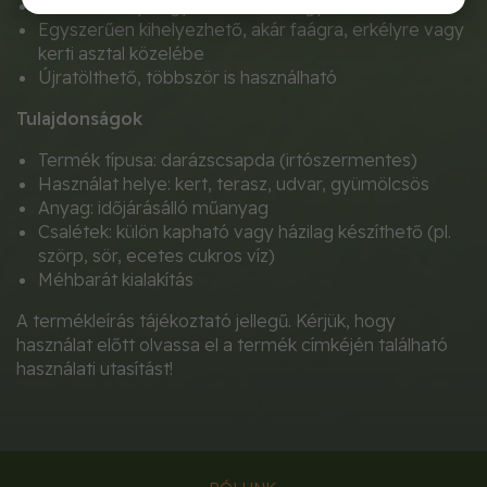
Nem veszélyes gyermekekre vagy háziállatokra
Egyszerűen kihelyezhető, akár faágra, erkélyre vagy
kerti asztal közelébe
Újratölthető, többször is használható
Tulajdonságok
Termék típusa: darázscsapda (irtószermentes)
Használat helye: kert, terasz, udvar, gyümölcsös
Anyag: időjárásálló műanyag
Csalétek: külön kapható vagy házilag készíthető (pl.
szörp, sör, ecetes cukros víz)
Méhbarát kialakítás
A termékleírás tájékoztató jellegű. Kérjük, hogy
használat előtt olvassa el a termék címkéjén található
használati utasítást!