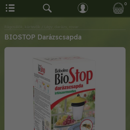
0
Rágcsálók, kártevők
/ Légy, darázs, rovar
BIOSTOP Darázscsapda