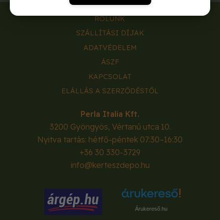
RÓLUNK
SZÁLLÍTÁSI DÍJAK
ADATVÉDELEM
ÁSZF
KAPCSOLAT
ELÁLLÁS A SZERZŐDÉSTŐL
Perla Italia Kft.
3200
Gyöngyös
,
Vértanú utca 10.
Nyitva tartás: hétfő-péntek 07:30–16:30
+36 30 330-3729
info@kerteszdepo.hu
Árukereső.hu