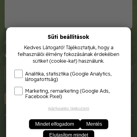
Süti beállítások
Cikkszám: clas9101
Kedves Látogató! Tájékoztatjuk, hogy a
felhasználói élmény fokozásának érdekében
900 Ft
sütiket (cookie-kat) használunk.
Analitika, statisztika (Google Analytics,
látogatottság)
Marketing, remarketing (Google Ads,
Facebook Pixel)
KOSÁRBA
Adatkezelési tájékoztató
Mindet elfogadom
Mentés
Elutasítom mindet