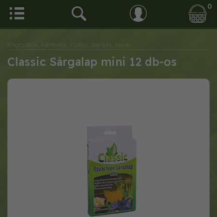
0
Rágcsálók, kártevők
/ Légy, darázs, rovar
Classic Sárgalap mini 12 db-os