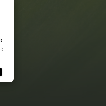
g)
l)