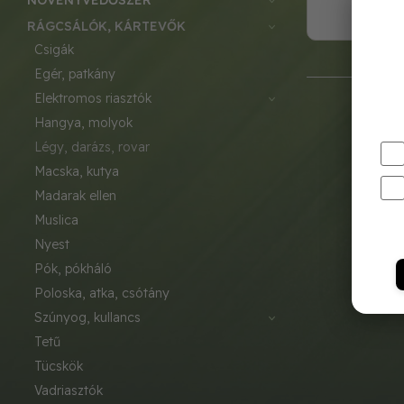
NÖVÉNYVÉDŐSZER
RÁGCSÁLÓK, KÁRTEVŐK
csigák
egér, patkány
elektromos riasztók
hangya, molyok
légy, darázs, rovar
macska, kutya
madarak ellen
muslica
nyest
pók, pókháló
poloska, atka, csótány
szúnyog, kullancs
tetű
tücskök
vadriasztók