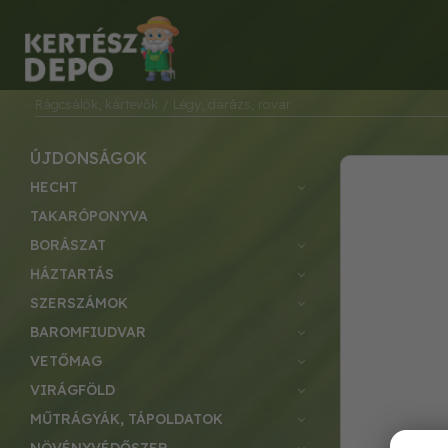
Rágcsálók, kártevők
/ Légy, darázs, rovar
ÚJDONSÁGOK
HECHT
TAKARÓPONYVA
BORÁSZAT
HÁZTARTÁS
SZERSZÁMOK
BAROMFIUDVAR
VETŐMAG
VIRÁGFÖLD
MŰTRÁGYÁK, TÁPOLDATOK