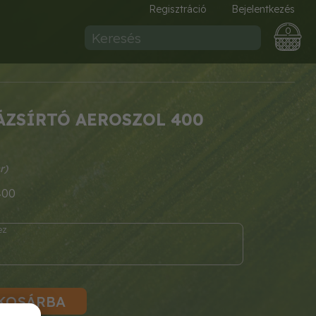
Regisztráció
Bejelentkezés
0
ÁZSÍRTÓ AEROSZOL 400
400
KOSÁRBA