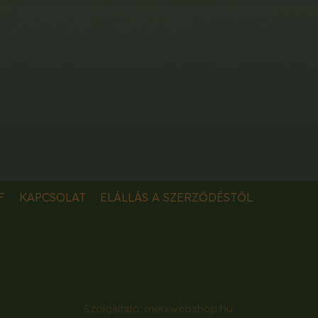
F
KAPCSOLAT
ELÁLLÁS A SZERZŐDÉSTŐL
Szolgáltató:
merxwebshop.hu