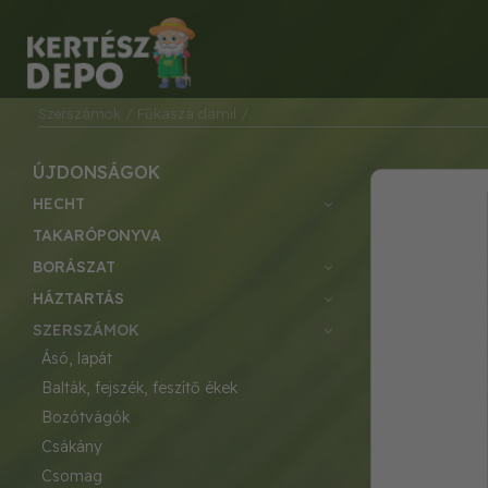
Szerszámok
/ Fűkasza damil
/
ÚJDONSÁGOK
HECHT
TAKARÓPONYVA
BORÁSZAT
HÁZTARTÁS
SZERSZÁMOK
ásó, lapát
balták, fejszék, feszítő ékek
bozótvágók
csákány
csomag