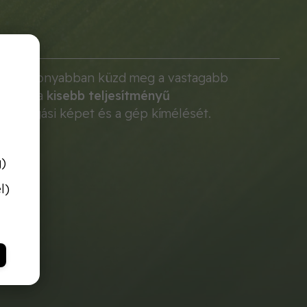
n hatékonyabban küzd meg a vastagabb
zetten a
kisebb teljesítményű
iszta vágási képet és a gép kímélését.
g)
l)