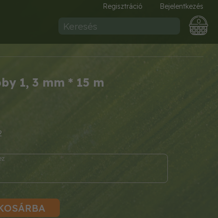
Regisztráció
Bejelentkezés
0
by 1, 3 mm * 15 m
2
KOSÁRBA