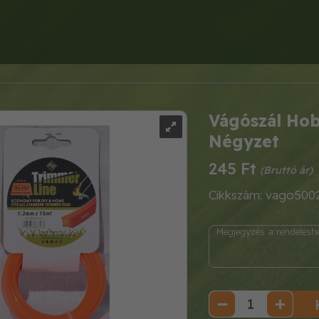
Vágószál Hob
Négyzet
245 Ft
Cikkszám: vago500