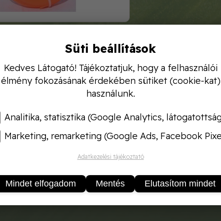
Süti beállítások
eresztmetszetű Hobby vágószál
élesebb élei révé
Kedves Látogató! Tájékoztatjuk, hogy a felhasználói
és gyomokkal szemben. A 1,3 mm-es vastagság kifeje
élmény fokozásának érdekében sütiket (cookie-kat)
fűszegélynyírókhoz
lett optimalizálva, biztosítva a t
használunk.
 mm átmérő
 m
Analitika, statisztika (Google Analytics, látogatottsá
yzet keresztmetszet
Marketing, remarketing (Google Ads, Facebook Pixe
cssárga
b vágási hatékonyság a sarkoknál
Adatkezelési tájékoztató
óság:
Korlátlan
Mindet elfogadom
Mentés
Elutasítom mindet