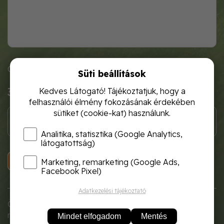
Cikkszám: agva4801
Süti beállítások
3 000 Ft
Kedves Látogató! Tájékoztatjuk, hogy a
felhasználói élmény fokozásának érdekében
sütiket (cookie-kat) használunk.
Analitika, statisztika (Google Analytics,
látogatottság)
KOSÁRBA
Marketing, remarketing (Google Ads,
Facebook Pixel)
Adatkezelési tájékoztató
Összecsukható ágvágó fűrész, ergonomikus
markolattal. Fűrészlap hossza: 18 cm.
Mindet elfogadom
Mentés