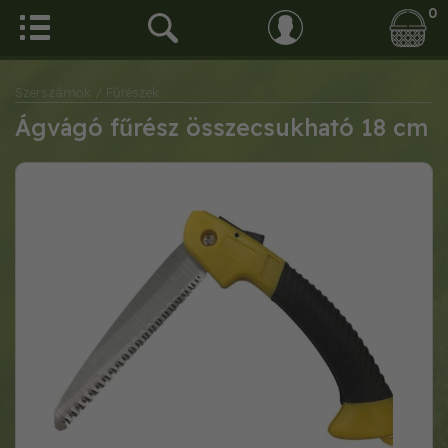
0
Szerszámok
/ Fűrészek
Ágvágó fűrész összecsukható 18 cm