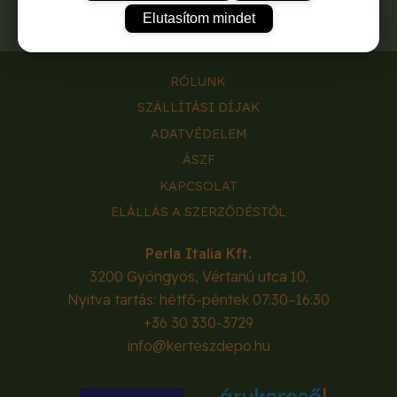
Elutasítom mindet
RÓLUNK
SZÁLLÍTÁSI DÍJAK
ADATVÉDELEM
ÁSZF
KAPCSOLAT
ELÁLLÁS A SZERZŐDÉSTŐL
Perla Italia Kft.
3200
Gyöngyös
,
Vértanú utca 10.
Nyitva tartás: hétfő-péntek 07:30–16:30
+36 30 330-3729
info@kerteszdepo.hu