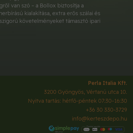
ől van szó – a Bollox biztosítja a
rbírású kialakítása, extra erős szálai és
 szigorú követelményeket támasztó ipari
Perla Italia Kft.
3200
Gyöngyös
,
Vértanú utca 10.
Nyitva tartás: hétfő-péntek 07:30–16:30
+36 30 330-3729
info@kerteszdepo.hu