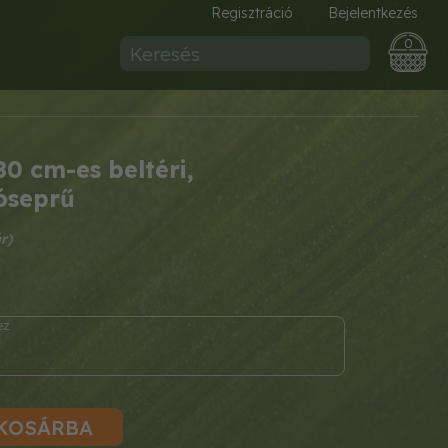
Regisztráció
Bejelentkezés
0
80 cm-es beltéri,
óseprű
KOSÁRBA