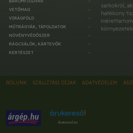
BAROMFIUDVAR
sarkokról, a
VETŐMAG
hatékony tis
VIRÁGFÖLD
mérettartomá
MŰTRÁGYÁK, TÁPOLDATOK
környezetek
NÖVÉNYVÉDŐSZER
RÁGCSÁLÓK, KÁRTEVŐK
KERTÉSZET
RÓLUNK
SZÁLLÍTÁSI DÍJAK
ADATVÉDELEM
ÁSZ
Árukereső.hu