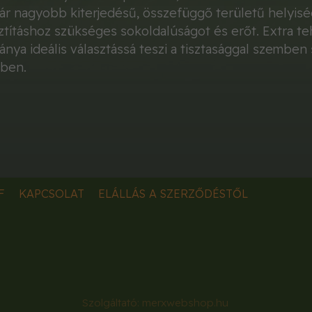
kár nagyobb kiterjedésű, összefüggő területű helyiségr
ztításhoz szükséges sokoldalúságot és erőt. Extra tehe
nya ideális választássá teszi a tisztasággal szemben
ben.
F
KAPCSOLAT
ELÁLLÁS A SZERZŐDÉSTŐL
Szolgáltató:
merxwebshop.hu