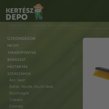
Szerszámok
/ Gereblyék, seprűk, lombseprűk
ÚJDONSÁGOK
HECHT
TAKARÓPONYVA
BORÁSZAT
HÁZTARTÁS
SZERSZÁMOK
ásó, lapát
balták, fejszék, feszítő ékek
bozótvágók
csákány
csomag