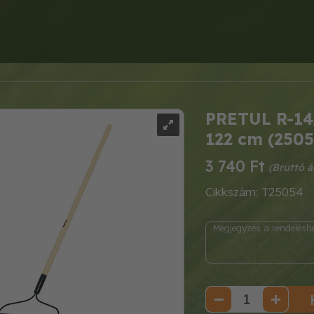
PRETUL R-14A
122 cm (2505
3 740 Ft
Cikkszám: T25054