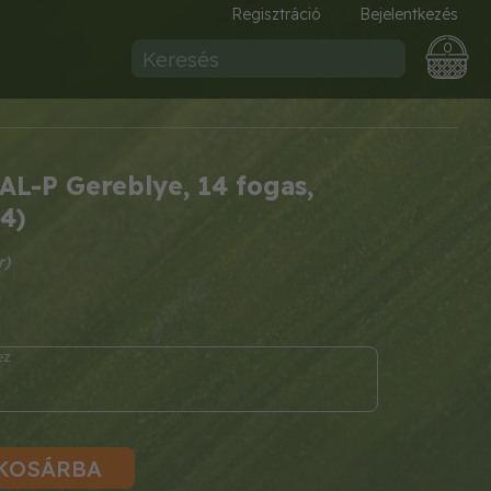
Regisztráció
Bejelentkezés
0
L-P Gereblye, 14 fogas,
4)
KOSÁRBA