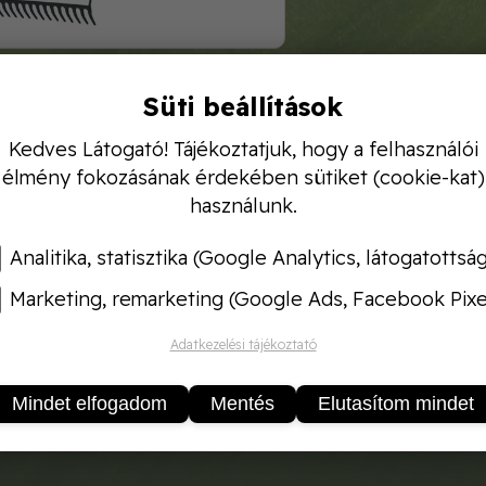
Süti beállítások
ej acélból. Fa fogantyú. Ideális az anyagok eloszlatásá
Kedves Látogató! Tájékoztatjuk, hogy a felhasználói
 Lombok, fű és kerti hulladék összegyűjtésére. 14 fo
élmény fokozásának érdekében sütiket (cookie-kat)
sza: 122 cm. Fogantyú átmérője: 28 mm.
használunk.
Analitika, statisztika (Google Analytics, látogatottsá
Marketing, remarketing (Google Ads, Facebook Pixe
Adatkezelési tájékoztató
Mindet elfogadom
Mentés
Elutasítom mindet