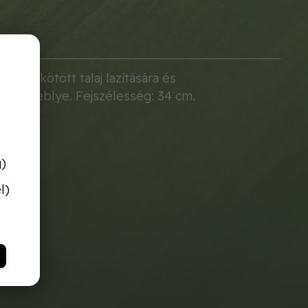
ra, a kötött talaj lazítására és
gas gereblye. Fejszélesség: 34 cm.
g)
l)