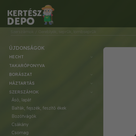
Szerszámok
/ Gereblyék, seprűk, lombseprűk
ÚJDONSÁGOK
HECHT
TAKARÓPONYVA
BORÁSZAT
HÁZTARTÁS
SZERSZÁMOK
ásó, lapát
balták, fejszék, feszítő ékek
bozótvágók
csákány
csomag