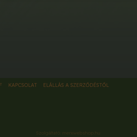
F
KAPCSOLAT
ELÁLLÁS A SZERZŐDÉSTŐL
Szolgáltató:
merxwebshop.hu