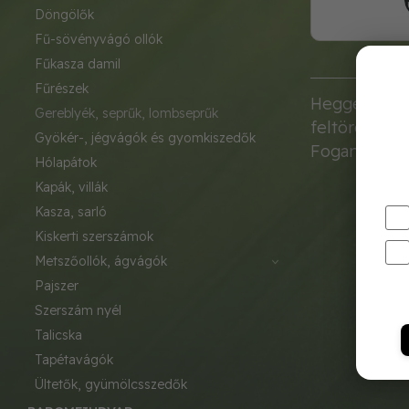
döngölők
fű-sövényvágó ollók
fűkasza damil
fűrészek
Heggesztett f
gereblyék, seprűk, lombseprűk
feltörésére.
gyökér-, jégvágók és gyomkiszedők
Fogantyú hos
hólapátok
kapák, villák
kasza, sarló
kiskerti szerszámok
metszőollók, ágvágók
pajszer
szerszám nyél
talicska
tapétavágók
ültetők, gyümölcsszedők