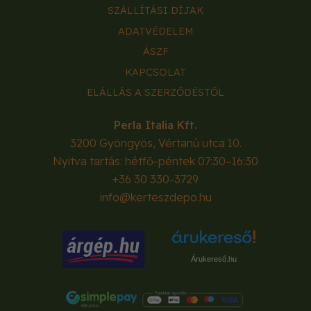
SZÁLLÍTÁSI DÍJAK
ADATVÉDELEM
ÁSZF
KAPCSOLAT
ELÁLLÁS A SZERZŐDÉSTŐL
Perla Italia Kft.
3200
Gyöngyös
,
Vértanú utca 10.
Nyitva tartás: hétfő-péntek 07:30–16:30
+36 30 330-3729
info@kerteszdepo.hu
Árukereső.hu