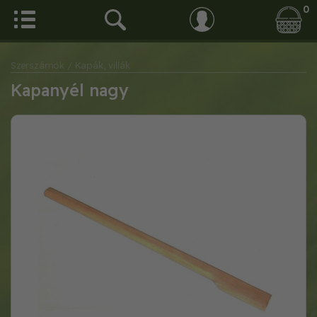
0
Szerszámok
/ Kapák, villák
Kapanyél nagy