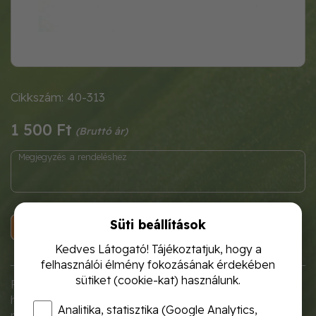
Cikkszám: 40-313
1 500 Ft
Süti beállítások
KOSÁRBA
Kedves Látogató! Tájékoztatjuk, hogy a
felhasználói élmény fokozásának érdekében
sütiket (cookie-kat) használunk.
Fa kapanyél, amely megfelelő
hosszúságával ideális kiegészítő a kerti
Analitika, statisztika (Google Analytics,
munkálatokhoz.