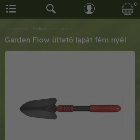
0
Szerszámok
/ Kiskerti szerszámok
Garden Flow ültető lapát fém nyél