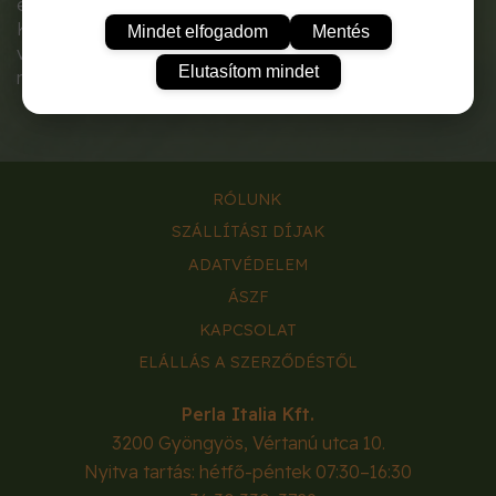
és a csuklót, kellemes kertészkedést tesz lehetővé.
Kiváló minőségű, időtálló anyagból készült, tökéletes
Mindet elfogadom
Mentés
választás szűk ágyások vagy kisebb balkonládák
Elutasítom mindet
megmunkálásához.
RÓLUNK
SZÁLLÍTÁSI DÍJAK
ADATVÉDELEM
ÁSZF
KAPCSOLAT
ELÁLLÁS A SZERZŐDÉSTŐL
Perla Italia Kft.
3200
Gyöngyös
,
Vértanú utca 10.
Nyitva tartás: hétfő-péntek 07:30–16:30