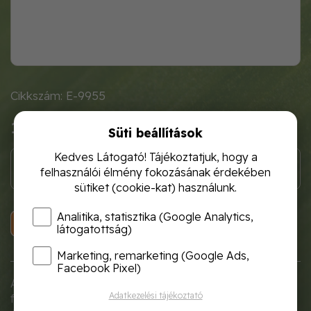
Cikkszám: E-9955
1 630 Ft
Süti beállítások
Kedves Látogató! Tájékoztatjuk, hogy a
felhasználói élmény fokozásának érdekében
sütiket (cookie-kat) használunk.
Analitika, statisztika (Google Analytics,
KOSÁRBA
látogatottság)
Marketing, remarketing (Google Ads,
Facebook Pixel)
A Garden Flow ültető lapát ergonomikus
Adatkezelési tájékoztató
formatervezésű ültető lapát, mely nem terheli a kezet