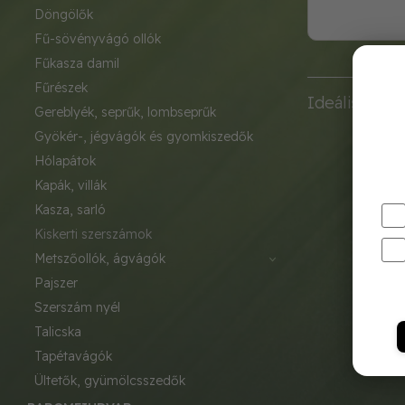
döngölők
fű-sövényvágó ollók
fűkasza damil
fűrészek
Ideális vála
gereblyék, seprűk, lombseprűk
gyökér-, jégvágók és gyomkiszedők
hólapátok
kapák, villák
kasza, sarló
kiskerti szerszámok
metszőollók, ágvágók
pajszer
szerszám nyél
talicska
tapétavágók
ültetők, gyümölcsszedők