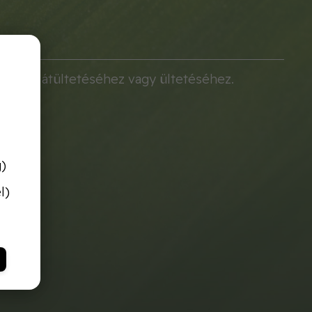
 könnyű átültetéséhez vagy ültetéséhez.
g)
l)