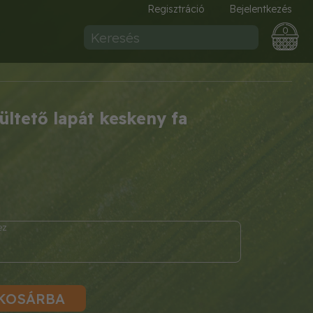
Regisztráció
Bejelentkezés
0
ültető lapát keskeny fa
KOSÁRBA