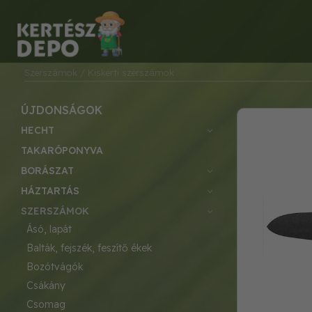
Szerszámok
/ Kiskerti szerszámok
ÚJDONSÁGOK
HECHT
TAKARÓPONYVA
BORÁSZAT
HÁZTARTÁS
SZERSZÁMOK
ásó, lapát
balták, fejszék, feszítő ékek
bozótvágók
csákány
csomag