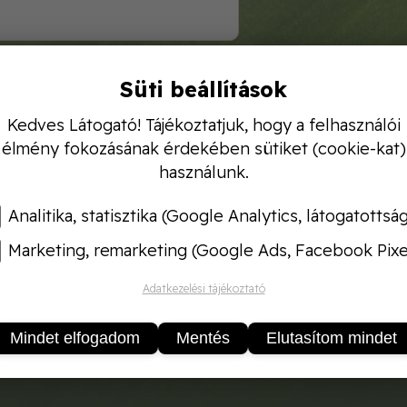
Süti beállítások
sztás virágok, palánták és kisebb növények gyors és
Kedves Látogató! Tájékoztatjuk, hogy a felhasználói
élmény fokozásának érdekében sütiket (cookie-kat)
használunk.
Analitika, statisztika (Google Analytics, látogatottsá
Marketing, remarketing (Google Ads, Facebook Pixe
Adatkezelési tájékoztató
Mindet elfogadom
Mentés
Elutasítom mindet