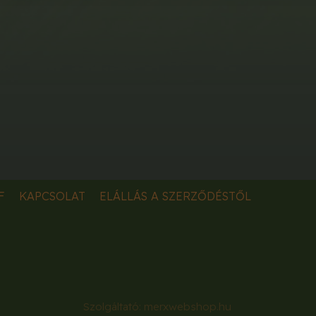
F
KAPCSOLAT
ELÁLLÁS A SZERZŐDÉSTŐL
Szolgáltató:
merxwebshop.hu