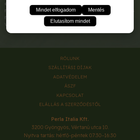
eszköz palántázáshoz, virágültetéshez és kisebb kerti
Mindet elfogadom
Mentés
munkákhoz. Keskeny kialakítása lehetővé teszi a pontos
munkát szűk helyeken is, például cserepekben vagy
Elutasítom mindet
virágládákban.
RÓLUNK
SZÁLLÍTÁSI DÍJAK
ADATVÉDELEM
ÁSZF
KAPCSOLAT
ELÁLLÁS A SZERZŐDÉSTŐL
Perla Italia Kft.
3200
Gyöngyös
,
Vértanú utca 10.
Nyitva tartás: hétfő-péntek 07:30–16:30