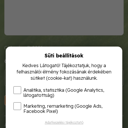
Cikkszám: E-9951
Süti beállítások
680 Ft
Kedves Látogató! Tájékoztatjuk, hogy a
felhasználói élmény fokozásának érdekében
sütiket (cookie-kat) használunk.
Analitika, statisztika (Google Analytics,
látogatottság)
KOSÁRBA
Marketing, remarketing (Google Ads,
Facebook Pixel)
Adatkezelési tájékoztató
A Garden Flow keskeny műanyag ültetőlapát ideális