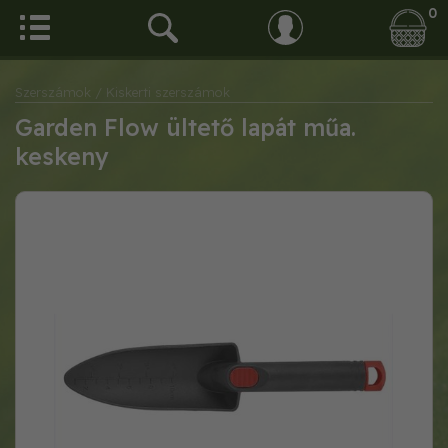
0
Szerszámok
/ Kiskerti szerszámok
Garden Flow ültető lapát műa.
keskeny