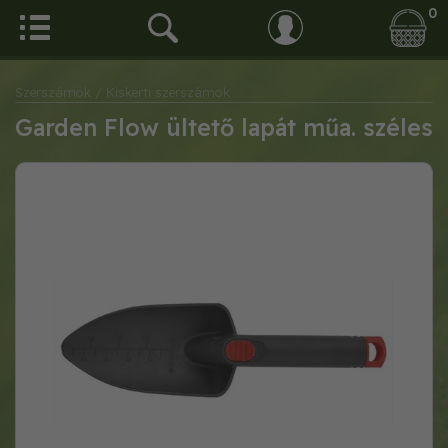
0
Szerszámok
/ Kiskerti szerszámok
Garden Flow ültető lapát műa. széles