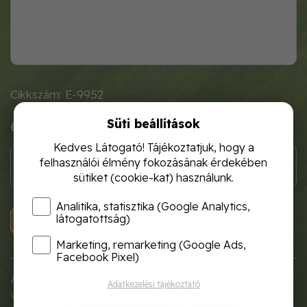
Cikkszám: E-9952
Süti beállítások
680 Ft
Kedves Látogató! Tájékoztatjuk, hogy a
felhasználói élmény fokozásának érdekében
sütiket (cookie-kat) használunk.
Analitika, statisztika (Google Analytics,
látogatottság)
KOSÁRBA
Marketing, remarketing (Google Ads,
Facebook Pixel)
A Garden Flow széles műanyag ültetőlapát tökéletes
Adatkezelési tájékoztató
választás virágok, palánták és kisebb növények