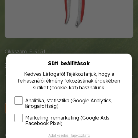
Cikkszám: E-9151
Süti beállítások
3 000 Ft
Kedves Látogató! Tájékoztatjuk, hogy a
felhasználói élmény fokozásának érdekében
sütiket (cookie-kat) használunk.
Analitika, statisztika (Google Analytics,
látogatottság)
KOSÁRBA
Marketing, remarketing (Google Ads,
Facebook Pixel)
A Garden Flow szüretelő olló kiválóan alkalmas a
Adatkezelési tájékoztató