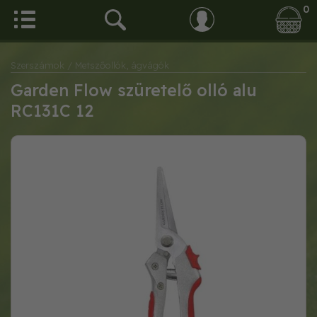
0
Szerszámok
/ Metszőollók, ágvágók
Garden Flow szüretelő olló alu
RC131C 12