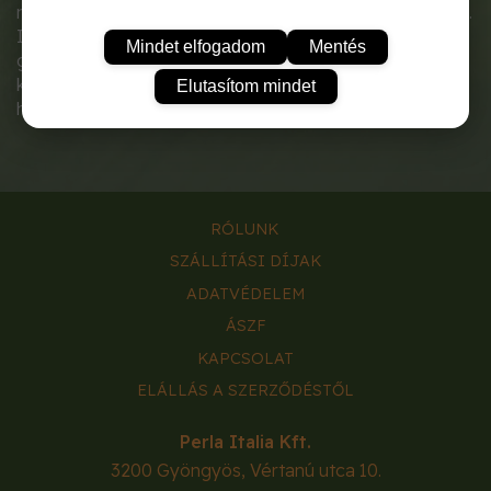
metszési feladatok elvégzésére, tartós igénybevételre.
Ideális választás a kényelmes, gyors és sérülésmentes
Mindet elfogadom
Mentés
gyümölcsszedéshez. Egykezes metszőolló, mely
különleges pontosságot és egy általános ollónál
Elutasítom mindet
hatékonyabb működést biztosít.
RÓLUNK
SZÁLLÍTÁSI DÍJAK
ADATVÉDELEM
ÁSZF
KAPCSOLAT
ELÁLLÁS A SZERZŐDÉSTŐL
Perla Italia Kft.
3200
Gyöngyös
,
Vértanú utca 10.