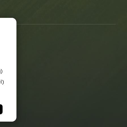
g)
l)