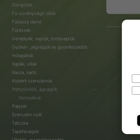
döngölők
fű-sövényvágó ollók
fűkasza damil
fűrészek
gereblyék, seprűk, lombseprűk
gyökér-, jégvágók és gyomkiszedők
hólapátok
kapák, villák
kasza, sarló
kiskerti szerszámok
metszőollók, ágvágók
tartozékok
pajszer
szerszám nyél
talicska
tapétavágók