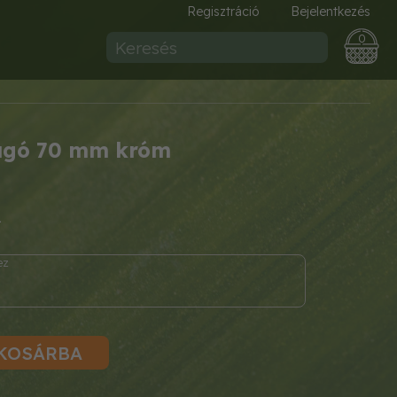
Regisztráció
Bejelentkezés
0
rugó 70 mm króm
1
KOSÁRBA