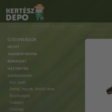
Szerszámok
/ Metszőollók, ágvágók
/ Tartozékok
ÚJDONSÁGOK
HECHT
TAKARÓPONYVA
BORÁSZAT
HÁZTARTÁS
SZERSZÁMOK
ásó, lapát
balták, fejszék, feszítő ékek
bozótvágók
csákány
csomag