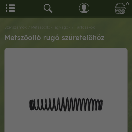
0
Szerszámok
/ Metszőollók, ágvágók
/ Tartozékok
Metszőolló rugó szüretelőhöz