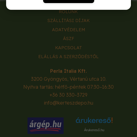
RÓLUNK
SZÁLLÍTÁSI DÍJAK
ADATVÉDELEM
ÁSZF
KAPCSOLAT
ELÁLLÁS A SZERZŐDÉSTŐL
Perla Italia Kft.
3200
Gyöngyös
,
Vértanú utca 10.
Nyitva tartás: hétfő-péntek 07:30–16:30
+36 30 330-3729
info@kerteszdepo.hu
Árukereső.hu