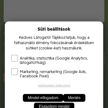
Süti beállítások
Cikkszám: mett5401
Kedves Látogató! Tájékoztatjuk, hogy a
felhasználói élmény fokozásának érdekében
180 Ft
sütiket (cookie-kat) használunk.
Analitika, statisztika (Google Analytics,
látogatottság)
Marketing, remarketing (Google Ads,
Facebook Pixel)
KOSÁRBA
Adatkezelési tájékoztató
Mindet elfogadom
Mentés
Elutasítom mindet