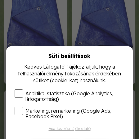
Süti beállítások
takaróponyva 55 gr kék 2*3
takaróponyva 55 gr kék 3*4
m
m
Kedves Látogató! Tájékoztatjuk, hogy a
felhasználói élmény fokozásának érdekében
850,-
2 000,-
sütiket (cookie-kat) használunk.
Analitika, statisztika (Google Analytics,
PL-KÉK 55 3*5
PL-KÉK 55 4*5
látogatottság)
Marketing, remarketing (Google Ads,
Facebook Pixel)
Adatkezelési tájékoztató