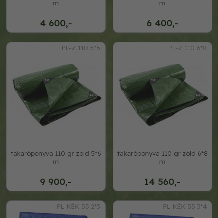
m
m
4 600,-
6 400,-
PL-Z 110 5*6
PL-Z 110 6*8
takaróponyva 110 gr zöld 5*6
takaróponyva 110 gr zöld 6*8
m
m
9 900,-
14 560,-
PL-KÉK 55 2*3
PL-KÉK 55 3*4