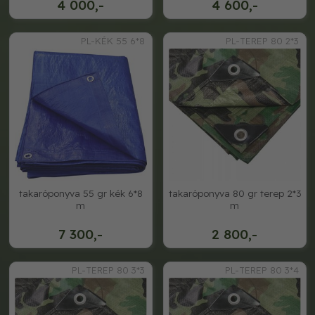
4 000,-
4 600,-
PL-KÉK 55 6*8
PL-TEREP 80 2*3
takaróponyva 55 gr kék 6*8
takaróponyva 80 gr terep 2*3
m
m
7 300,-
2 800,-
PL-TEREP 80 3*3
PL-TEREP 80 3*4