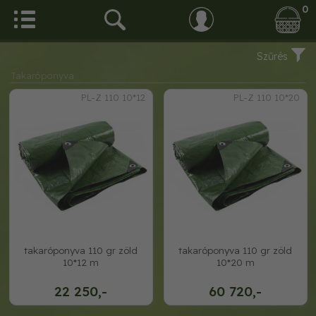
0
Szűrés
Takaróponyva
PL-Z 110 10*12
PL-Z 110 10*20
takaróponyva 110 gr zöld
takaróponyva 110 gr zöld
10*12 m
10*20 m
22 250,-
60 720,-