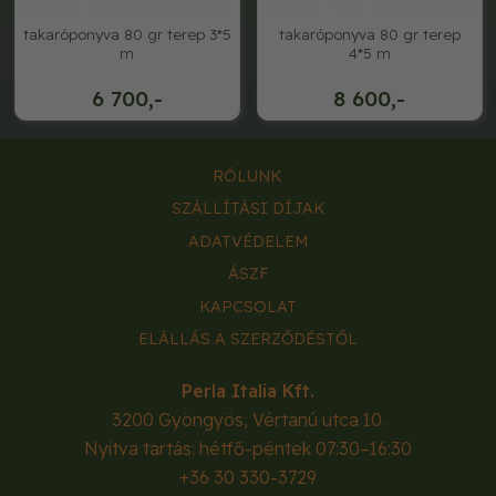
takaróponyva 80 gr terep 3*5
takaróponyva 80 gr terep
m
4*5 m
6 700,-
8 600,-
RÓLUNK
SZÁLLÍTÁSI DÍJAK
ADATVÉDELEM
ÁSZF
KAPCSOLAT
ELÁLLÁS A SZERZŐDÉSTŐL
Perla Italia Kft.
3200
Gyöngyös
,
Vértanú utca 10.
Nyitva tartás: hétfő-péntek 07:30–16:30
+36 30 330-3729