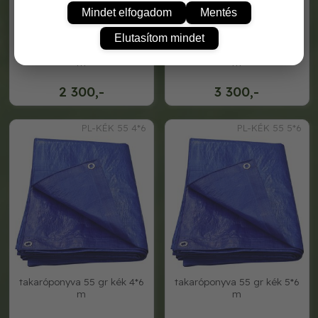
Mindet elfogadom
Mentés
Elutasítom mindet
takaróponyva 55 gr kék 3*5
takaróponyva 55 gr kék 4*5
m
m
2 300,-
3 300,-
PL-KÉK 55 4*6
PL-KÉK 55 5*6
takaróponyva 55 gr kék 4*6
takaróponyva 55 gr kék 5*6
m
m