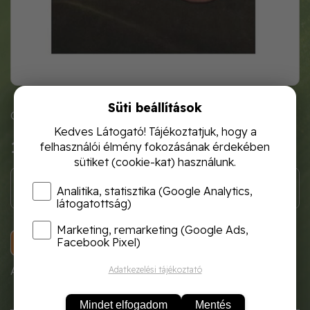
Süti beállítások
Cikkszám: Balatoni Rózsa 55/65
Kedves Látogató! Tájékoztatjuk, hogy a
1 100 Ft
felhasználói élmény fokozásának érdekében
sütiket (cookie-kat) használunk.
Analitika, statisztika (Google Analytics,
látogatottság)
Marketing, remarketing (Google Ads,
KOSÁRBA
Facebook Pixel)
A termék átmenetileg nem rendelhető!
Adatkezelési tájékoztató
Mindet elfogadom
Mentés