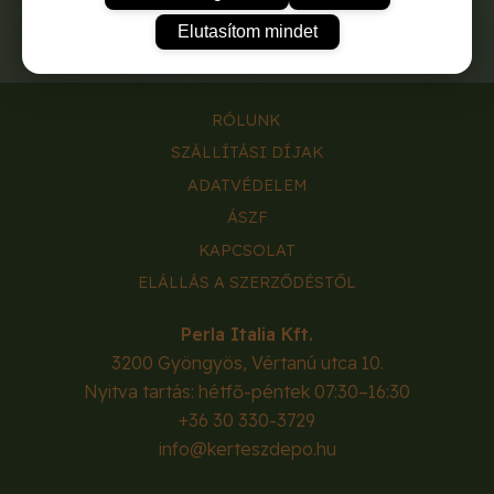
Elutasítom mindet
RÓLUNK
SZÁLLÍTÁSI DÍJAK
ADATVÉDELEM
ÁSZF
KAPCSOLAT
ELÁLLÁS A SZERZŐDÉSTŐL
Perla Italia Kft.
3200
Gyöngyös
,
Vértanú utca 10.
Nyitva tartás: hétfő-péntek 07:30–16:30
+36 30 330-3729
info@kerteszdepo.hu