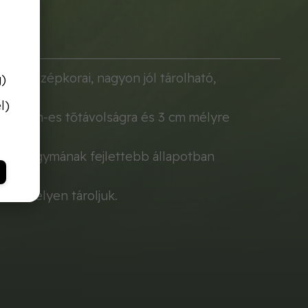
jta. Középkorai, nagyon jól tárolható,
g)
l)
 8-10 cm-es tőtávolságra és 3 cm mélyre
főzőhagymának fejlettebb állapotban
áraz helyen tároljuk.