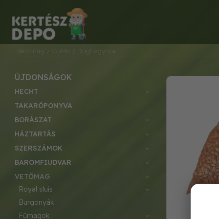
Vetőmag
/ GuMo
/ Dughagyma
ÚJDONSÁGOK
HECHT
TAKARÓPONYVA
BORÁSZAT
HÁZTARTÁS
SZERSZÁMOK
BAROMFIUDVAR
VETŐMAG
royal sluis
burgonyák
fűmagok