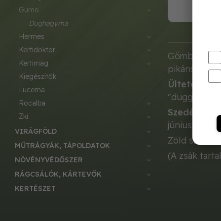
gumo
dughagyma
hermes
kertidoktor
Gömb alakú, 
kertimag
pikáns aromá
kiegészítők
Ültetés:
márc
lucerna
"duggatjuk".
rocalba
Szedés:
zöld
zki
június-júliu
VIRÁGFÖLD
Zöld szára el
MŰTRÁGYÁK, TÁPOLDATOK
(A zsák tarta
NÖVÉNYVÉDŐSZER
RÁGCSÁLÓK, KÁRTEVŐK
KERTÉSZET