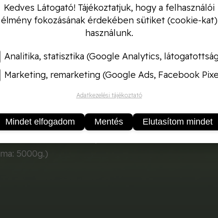
Kedves Látogató! Tájékoztatjuk, hogy a felhasználói
élmény fokozásának érdekében sütiket (cookie-kat)
használunk.
bronz barna héjú, kemény, fehér húsú, jól tárolható fa
Analitika, statisztika (Google Analytics, látogatottsá
lyú bőtermő hibrid.
Marketing, remarketing (Google Ads, Facebook Pixe
ius végén, április elején 25-30 cm-es sortávolságra,
Adatkezelési tájékoztató
hagymának folyamatosan szedhetjük május elejétől, 
Mindet elfogadom
Mentés
Elutasítom mindet
s hónapban alkalmas.
száradása után szedhetjük fel téli tárolásra. Hűvös, sz
lma: 5000g.)