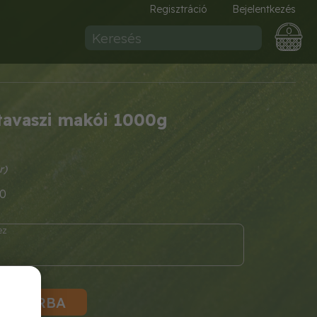
Regisztráció
Bejelentkezés
0
avaszi makói 1000g
0
KOSÁRBA