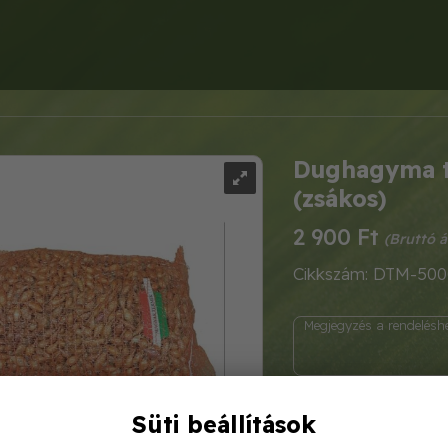
Dughagyma t
(zsákos)
2 900 Ft
Cikkszám: DTM-500
Süti beállítások