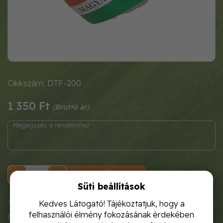
Cikkszám: DTF-200
1 350 Ft
KOSÁRBA
Süti beállítások
Kedves Látogató! Tájékoztatjuk, hogy a
felhasználói élmény fokozásának érdekében
Elsősorban dughagymáról termeszthető fajta, a Makói