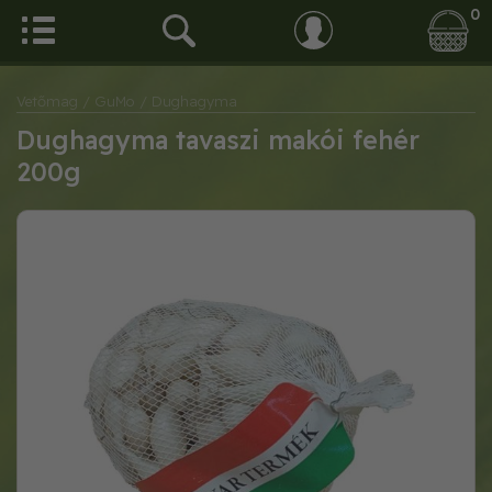
0
Vetőmag
/ GuMo
/ Dughagyma
Dughagyma tavaszi makói fehér
200g