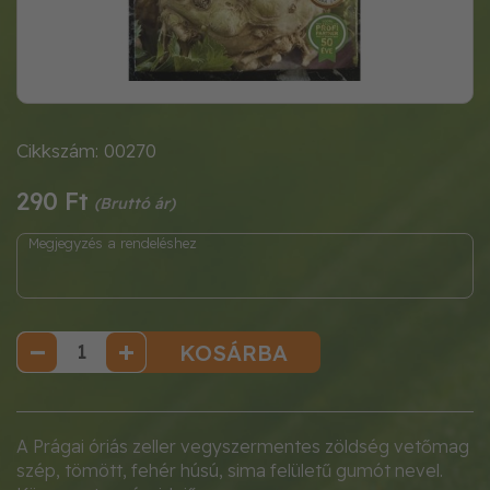
Cikkszám: 00270
290 Ft
KOSÁRBA
A Prágai óriás zeller vegyszermentes zöldség vetőmag
szép, tömött, fehér húsú, sima felületű gumót nevel.