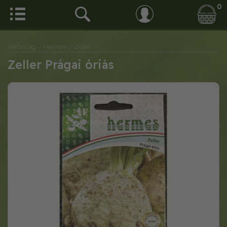
0
Vetőmag
/ Hermes
/ Zeller
Zeller Prágai óriás