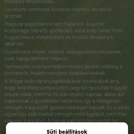
Közepes tenyészidejű.
Levélzete sötétzöld, közepes méretű, rendkívül
aromás.
Magszár képződésre nem hajlamos. A gumó
középnagy méretű, gömbölyű, húsa szép fehér. Friss
fogyasztásra, mélyhűtésre és hosszú tárolásra is
alkalmas.
Gyökérzete finom, vékony, oldalgyökerei nincsenek,
csak talpgyökereket fejleszt.
Termesztés szempontjából minden gyökérzöldség a
porhanyós, inkább homokos talajokat kedveli.
A Prágai óriás tápanyagellátásánál törekedjünk arra,
hogy lehetőleg komposztot, vagy komposztált trágyát
adjunk nekik, mert ha túl sok nitrátot kapnak, akkor azt
hajlamosak a gyökérben raktározni, így a túlságosan
nitrogén trágyázott gyökérzöldséget kapunk. Ez a nitrát
ugyanúgy származhat nitrogén műtrágyából, mint friss
szerves trágyából. A nálunk kapható fermentált bio
trágyáknál ez a probléma nem áll fenn.
Süti beállítások