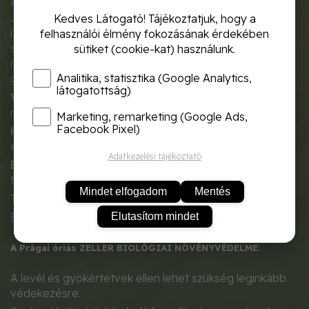
Kiváló idegerősítő és nemihormon-képző hatása van.
Jelentős a mész- és foszfortartalma, de inkább
Kedves Látogató! Tájékoztatjuk, hogy a
ízanyagai teszik közkedveltté. Fogyókúrás hatása is
felhasználói élmény fokozásának érdekében
számottevő. Csökkenti a vér cukorszintjét. A zeller
sütiket (cookie-kat) használunk.
magja görcs ellen is kiváló, emellett vizelethajtó,
Analitika, statisztika (Google Analytics,
gyulladás és vérnyomás csökkentő hatása is van.
látogatottság)
Vetés ideje palántaneveléshez:
február második fele-
március első fele
Marketing, remarketing (Google Ads,
Facebook Pixel)
Kiültetés szabadföldbe:
május második fele-június
első fele
Adatkezelési tájékoztató
Betakarítás ideje szabadföldön:
augusztus második
felétől október végéig
Mindet elfogadom
Mentés
Tartalom
: 1g
Elutasítom mindet
Ezermagtömeg:
A Prágai óriás ZELLER BIOLÓGIAI NÖVÉNYVÉDELME:
A levél és gyökértetvek ellen lehet szükség leginkább
védekezésre.