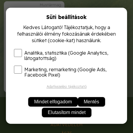
Mustármag
Süti beállítások
Kedves Látogató! Tájékoztatjuk, hogy a
felhasználói élmény fokozásának érdekében
sütiket (cookie-kat) használunk.
Analitika, statisztika (Google Analytics,
látogatottság)
Marketing, remarketing (Google Ads,
mustármag 50g.
Facebook Pixel)
700,-
Adatkezelési tájékoztató
Mindet elfogadom
Mentés
RÓLUNK
Elutasítom mindet
SZÁLLÍTÁSI DÍJAK
ADATVÉDELEM