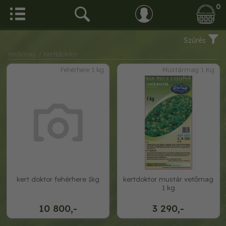
0
Szűrés
Vetőmag
/ Kertidoktor
Fehérhere 1 kg
Mustármag 1 Kg
kert doktor fehérhere 1kg
kertdoktor mustár vetőmag
1 kg
10 800,-
3 290,-