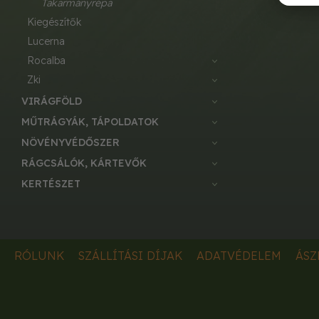
takarmányrépa
kiegészítők
lucerna
rocalba
zki
VIRÁGFÖLD
MŰTRÁGYÁK, TÁPOLDATOK
NÖVÉNYVÉDŐSZER
RÁGCSÁLÓK, KÁRTEVŐK
KERTÉSZET
RÓLUNK
SZÁLLÍTÁSI DÍJAK
ADATVÉDELEM
ÁSZ