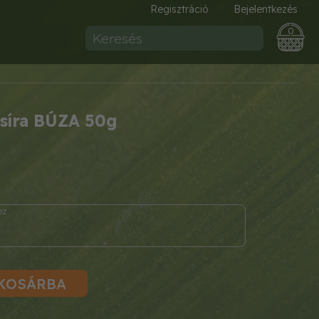
Regisztráció
Bejelentkezés
0
síra BÚZA 50g
a
KOSÁRBA