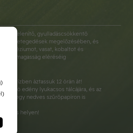
 méregtelenítő, gyulladáscsökkentő
atos megbetegedések megelőzésében, és
, magnéziumot, vasat, kobaltot és
6cm-es magasság eléréséig
ngyos vízben áztassuk 12 órán át!
g)
íráztató edény lyukacsos tálcájára, és az
l)
tálunk, egy nedves szűrőpapíron is
apfényes helyen!