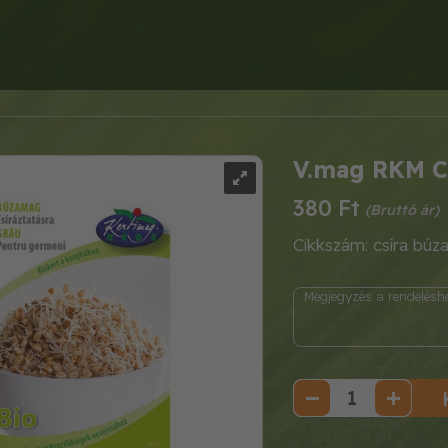
V.mag RKM C
380 Ft
Cikkszám: csíra búz