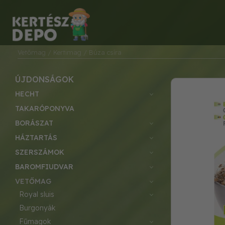
Vetőmag
/ Kertimag
/ Búza csíra
ÚJDONSÁGOK
HECHT
TAKARÓPONYVA
BORÁSZAT
HÁZTARTÁS
SZERSZÁMOK
BAROMFIUDVAR
VETŐMAG
royal sluis
burgonyák
fűmagok