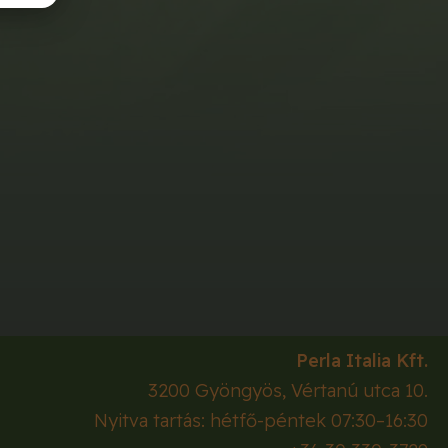
Perla Italia Kft.
3200
Gyöngyös
,
Vértanú utca 10.
Nyitva tartás: hétfő-péntek 07:30–16:30