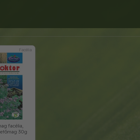
Facélia
mag facélia,
vetőmag 30g