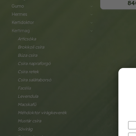
84
gumo
hermes
kertidoktor
kertimag
articsóka
brokkoli csíra
búza csíra
csíra napraforgó
csíra retek
csíra salátaborsó
facélia
levendula
macskafű
méhdoktor virágkeverék
mustár csíra
sóvirág