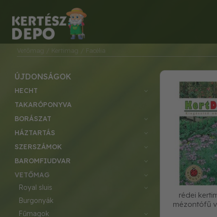
Vetőmag
/ Kertimag
/ Facélia
ÚJDONSÁGOK
HECHT
TAKARÓPONYVA
BORÁSZAT
HÁZTARTÁS
SZERSZÁMOK
BAROMFIUDVAR
VETŐMAG
royal sluis
rédei kerti
burgonyák
mézontófű 
fűmagok