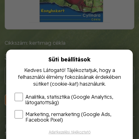
Cikkszám: kertimag cékla
310 Ft
Süti beállítások
Kedves Látogató! Tájékoztatjuk, hogy a
felhasználói élmény fokozásának érdekében
sütiket (cookie-kat) használunk.
Analitika, statisztika (Google Analytics,
KOSÁRBA
látogatottság)
Marketing, remarketing (Google Ads,
Facebook Pixel)
Fő- és másodvetésre alkalmas
Adatkezelési tájékoztató
fajta. Gumója jól