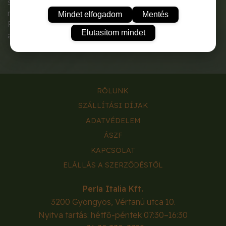
szeletelhető, húsa sötétvörös,
nem fehérgyűrűs.
Mindet elfogadom
Mentés
Friss fogyasztásra és tárolásra
Elutasítom mindet
ajánljuk.
RÓLUNK
SZÁLLÍTÁSI DÍJAK
ADATVÉDELEM
ÁSZF
KAPCSOLAT
ELÁLLÁS A SZERZŐDÉSTŐL
Perla Italia Kft.
3200
Gyöngyös
,
Vértanú utca 10.
Nyitva tartás: hétfő-péntek 07:30–16:30