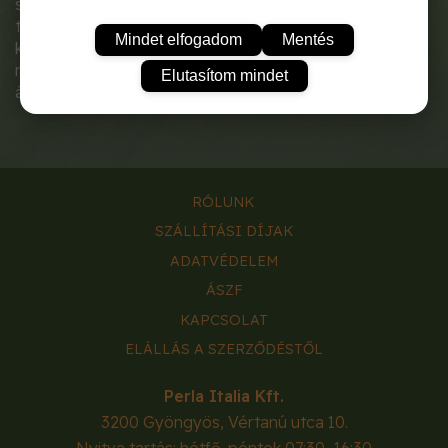
szabadföldi fajta. Gyökere
tetszetős, hengeres alakú,
Mindet elfogadom
Mentés
kiváló színű. Friss fogyasztásra
nyáron a legjobb
Elutasítom mindet
árut adja.
RÓLUNK
SZÁLLÍTÁSI DÍJAK
ADATVÉDELEM
ÁSZF
KAPCSOLAT
ELÁLLÁS A SZERZŐDÉSTŐL
Perla Italia Kft.
3200
Gyöngyös
,
Vértanú utca 10.
Nyitva tartás: hétfő-péntek 07:30–16:30