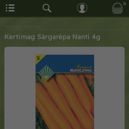
0
Vetőmag
/ Kertimag
Kertimag Sárgarépa Nanti 4g