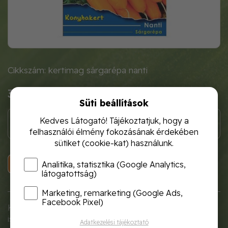
Cikkszám: kertimag sárgarépa nanti
310 Ft
Süti beállítások
Kedves Látogató! Tájékoztatjuk, hogy a
felhasználói élmény fokozásának érdekében
sütiket (cookie-kat) használunk.
KOSÁRBA
Analitika, statisztika (Google Analytics,
látogatottság)
Marketing, remarketing (Google Ads,
Facebook Pixel)
Középkorai és másodtermesztésre
is alkalmas
Adatkezelési tájékoztató