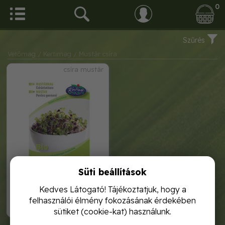
0
Szűrés
Vetőmag
/ Kertimag
/ Mustár csíra
csíra mustár
Süti beállítások
v.mag rkm csíra mustár 50g
Kedves Látogató! Tájékoztatjuk, hogy a
felhasználói élmény fokozásának érdekében
700,-
sütiket (cookie-kat) használunk.