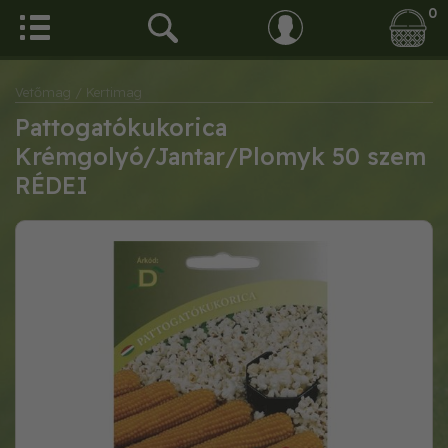
0
Vetőmag
/ Kertimag
Pattogatókukorica
Krémgolyó/Jantar/Plomyk 50 szem
RÉDEI