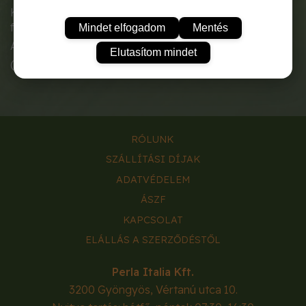
Középkorai érésű fajta. A szem sárga színű, jól pattogó
fajta.
Mindet elfogadom
Mentés
A csöveket fosztás után száraz, hűvös helyen tároljuk.
Elutasítom mindet
(A tasak 50 szem vetőmagot tartalmaz.)
RÓLUNK
SZÁLLÍTÁSI DÍJAK
ADATVÉDELEM
ÁSZF
KAPCSOLAT
ELÁLLÁS A SZERZŐDÉSTŐL
Perla Italia Kft.
3200
Gyöngyös
,
Vértanú utca 10.