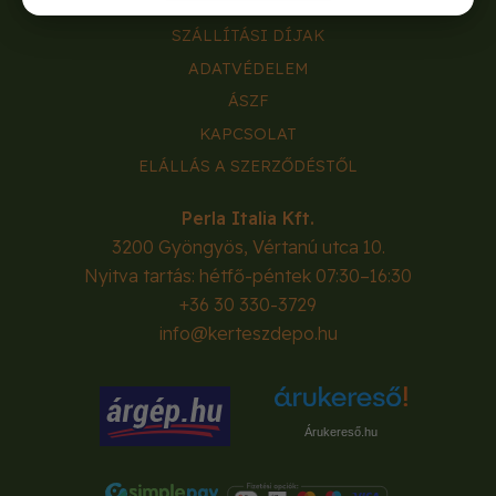
RÓLUNK
SZÁLLÍTÁSI DÍJAK
ADATVÉDELEM
ÁSZF
KAPCSOLAT
ELÁLLÁS A SZERZŐDÉSTŐL
Perla Italia Kft.
3200
Gyöngyös
,
Vértanú utca 10.
Nyitva tartás: hétfő-péntek 07:30–16:30
+36 30 330-3729
info@kerteszdepo.hu
Árukereső.hu