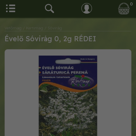
0
Vetőmag
/ Kertimag
/ Sóvirág
Évelő Sóvirág 0, 2g RÉDEI