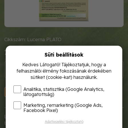
Cikkszám: Lucerna PLATO
7 360 Ft
Süti beállítások
Kedves Látogató! Tájékoztatjuk, hogy a
felhasználói élmény fokozásának érdekében
sütiket (cookie-kat) használunk.
Analitika, statisztika (Google Analytics,
KOSÁRBA
látogatottság)
Marketing, remarketing (Google Ads,
Facebook Pixel)
Lucerna Plato
- német fajta, amelyet jó télállóság és jó
Adatkezelési tájékoztató
betegségállóság jellemez. A
lucerna plato
magas