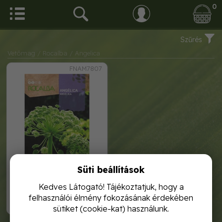
0
Szűrés
Vetőmag
/ Rocalba
/ Angelica
FNAM7807
Süti beállítások
angelica 1g rocalba
Kedves Látogató! Tájékoztatjuk, hogy a
felhasználói élmény fokozásának érdekében
120,-
sütiket (cookie-kat) használunk.