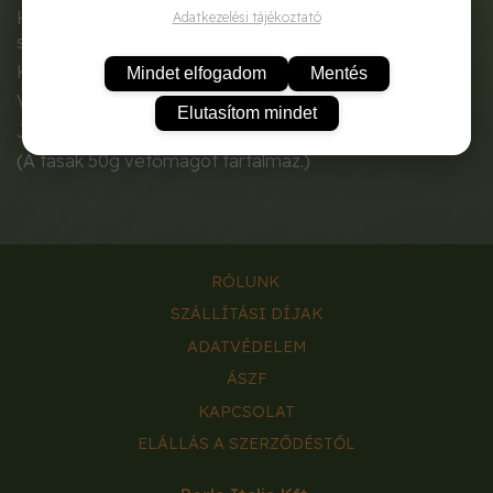
Hüvelyek 218x 2,5 cm, laposak, zöld piros foltokkal,
Adatkezelési tájékoztató
szálkamentes.
Krémbarna szemek, barna erezettel.
Mindet elfogadom
Mentés
Vírusos betegségekre nem fogékony.
Elutasítom mindet
Jól tárolható.
(A tasak 50g vetőmagot tartalmaz.)
RÓLUNK
SZÁLLÍTÁSI DÍJAK
ADATVÉDELEM
ÁSZF
KAPCSOLAT
ELÁLLÁS A SZERZŐDÉSTŐL