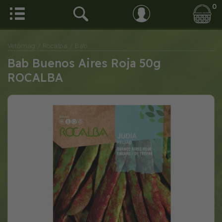
0
Vetőmag
/ Rocalba
/ Bab
Bab Buenos Aires Roja 50g
ROCALBA