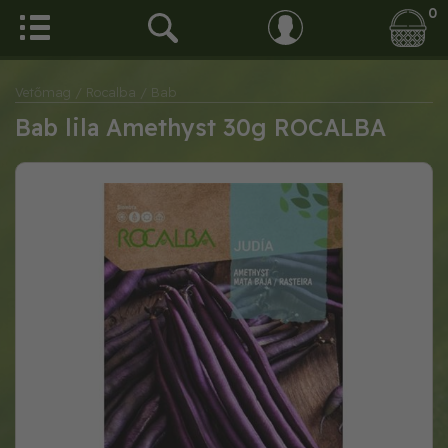
0
Vetőmag
/ Rocalba
/ Bab
Bab lila Amethyst 30g ROCALBA