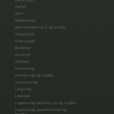
karfiol
kávé
kelkáposzta
kerti kankalin szk 0, 2g rocalba
kiegészítők
kínai szegfű
koriander
korsótök
kömény
körömvirág
kristályvirág 3g rocalba
lampionvirág
lángvirág
laskatök
legényvirág alacsony szk 6g rocalba
legényvirág gigante bicolor 6g 