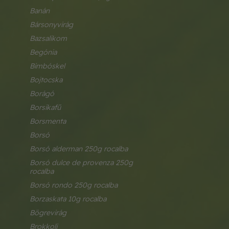
banán
bársonyvirág
bazsalikom
begónia
bimbóskel
bojtocska
borágó
borsikafű
borsmenta
borsó
borsó alderman 250g rocalba
borsó dulce de provenza 250g 
rocalba
borsó rondo 250g rocalba
borzaskata 10g rocalba
bögrevirág
brokkoli