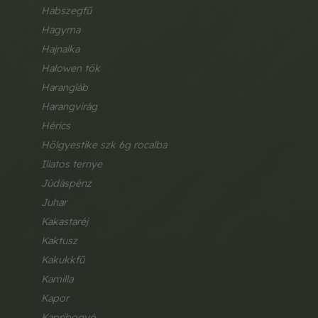
habszegfű
hagyma
hajnalka
halowen tök
harangláb
harangvirág
hérics
hölgyestike szk 6g rocalba
illatos ternye
júdáspénz
juhar
kakastaréj
kaktusz
kakukkfű
kamilla
kapor
kapribogyó