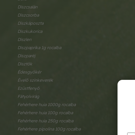
díszcsalán
díszcsorba
díszkáposzta
díszkukorica
díszlen
díszpaprika 1g rocalba
díszparéj
dísztök
édesgyökér
évelő színkeverék
ezüstfenyő
fátyolvirág
fehérhere huia 1000g rocalba
fehérhere huia 100g rocalba
fehérhere huia 250g rocalba
fehérhere pipolina 100g rocalba