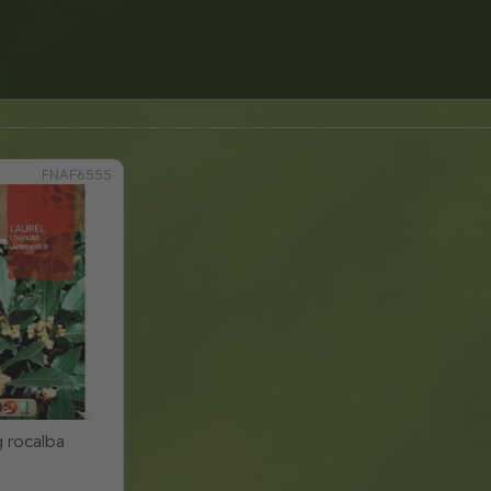
FNAF6555
 rocalba