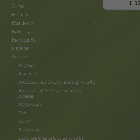
1 1
gumo
hermes
kertidoktor
kertimag
kiegészítők
lucerna
rocalba
angelica
aranyeső
articsóka vert de provence 1g rocalba
articsóka violet de provance 1g 
rocalba
aszparagus
bab
babér
bakszakáll
balkonpetunia szk. 0, 5g rocalba