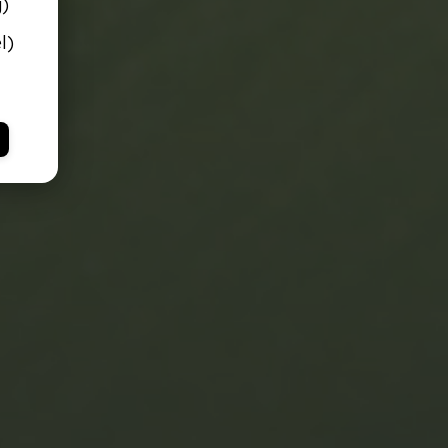
g)
l)