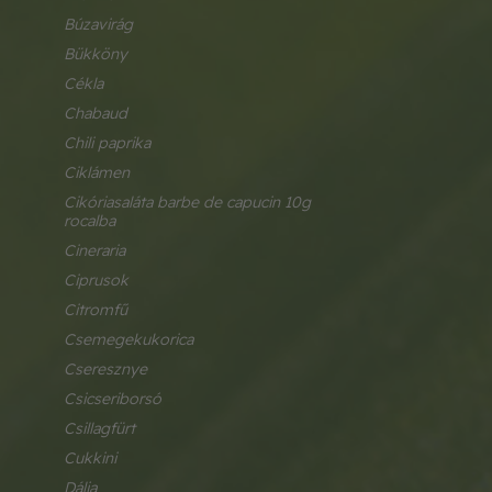
búzavirág
bükköny
cékla
chabaud
chili paprika
ciklámen
cikóriasaláta barbe de capucin 10g 
rocalba
cineraria
ciprusok
citromfű
csemegekukorica
cseresznye
csicseriborsó
csillagfürt
cukkini
dália