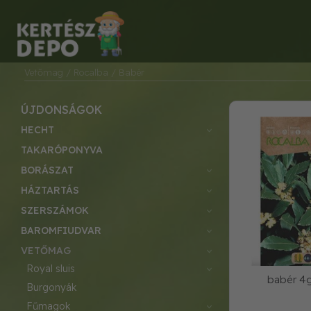
Vetőmag
/ Rocalba
/ Babér
ÚJDONSÁGOK
HECHT
TAKARÓPONYVA
BORÁSZAT
HÁZTARTÁS
SZERSZÁMOK
BAROMFIUDVAR
VETŐMAG
royal sluis
babér 4g
burgonyák
fűmagok