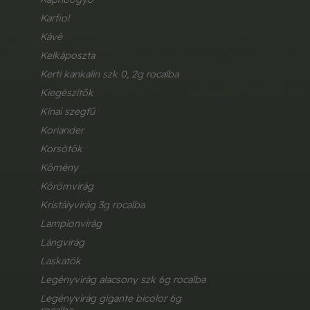
karfiol
kávé
kelkáposzta
kerti kankalin szk 0, 2g rocalba
kiegészítők
kínai szegfű
koriander
korsótök
kömény
körömvirág
kristályvirág 3g rocalba
lampionvirág
lángvirág
laskatök
legényvirág alacsony szk 6g rocalba
legényvirág gigante bicolor 6g 