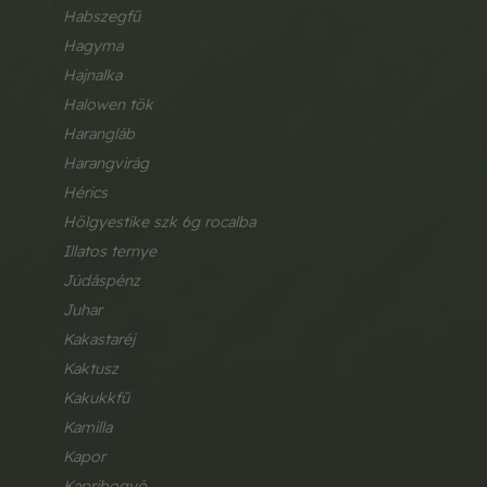
habszegfű
hagyma
hajnalka
halowen tök
harangláb
harangvirág
hérics
hölgyestike szk 6g rocalba
illatos ternye
júdáspénz
juhar
kakastaréj
kaktusz
kakukkfű
kamilla
kapor
kapribogyó