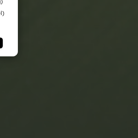
g)
l)