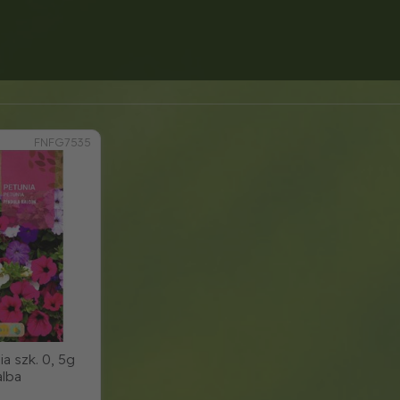
FNFG7535
a szk. 0, 5g
alba