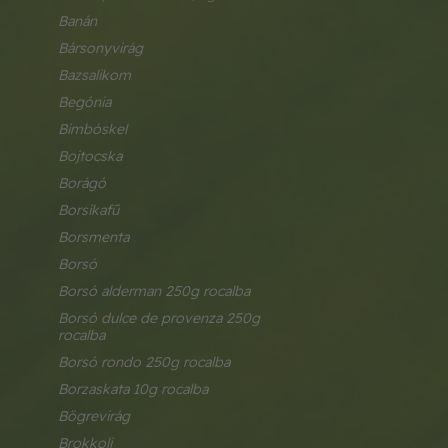
banán
bársonyvirág
bazsalikom
begónia
bimbóskel
bojtocska
borágó
borsikafű
borsmenta
borsó
borsó alderman 250g rocalba
borsó dulce de provenza 250g 
rocalba
borsó rondo 250g rocalba
borzaskata 10g rocalba
bögrevirág
brokkoli