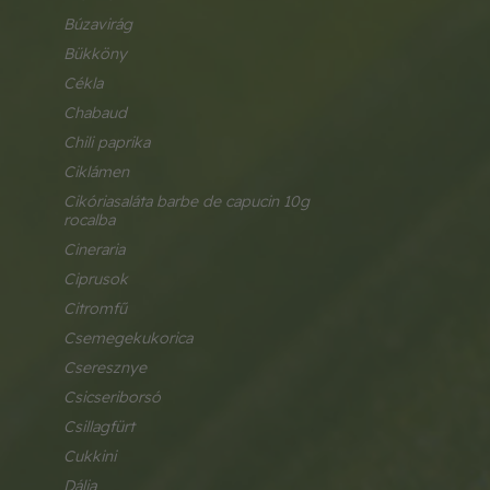
búzavirág
bükköny
cékla
chabaud
chili paprika
ciklámen
cikóriasaláta barbe de capucin 10g 
rocalba
cineraria
ciprusok
citromfű
csemegekukorica
cseresznye
csicseriborsó
csillagfürt
cukkini
dália