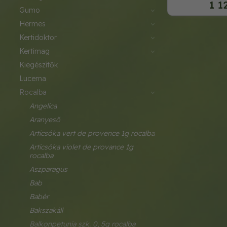
1 1
gumo
hermes
kertidoktor
kertimag
kiegészítők
lucerna
rocalba
angelica
aranyeső
articsóka vert de provence 1g rocalba
articsóka violet de provance 1g 
rocalba
aszparagus
bab
babér
bakszakáll
balkonpetunia szk. 0, 5g rocalba