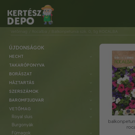
Vetőmag
/ Rocalba
/ Balkonpetunia szk. 0, 5g ROCALBA
ÚJDONSÁGOK
HECHT
TAKARÓPONYVA
BORÁSZAT
HÁZTARTÁS
SZERSZÁMOK
BAROMFIUDVAR
VETŐMAG
royal sluis
balkonpetuni
burgonyák
roc
fűmagok