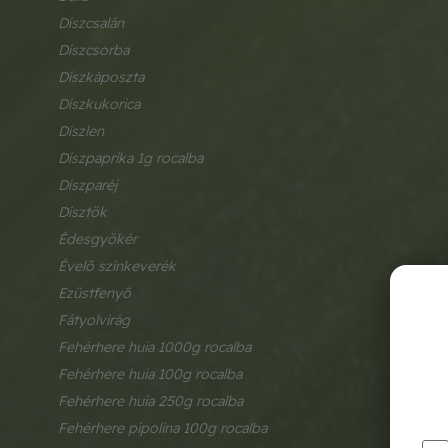
díszcsalán
díszcsorba
díszkáposzta
díszkukorica
díszlen
díszpaprika 1g rocalba
díszparéj
dísztök
édesgyökér
évelő színkeverék
ezüstfenyő
fátyolvirág
fehérhere huia 1000g rocalba
fehérhere huia 100g rocalba
fehérhere huia 250g rocalba
fehérhere pipolina 100g rocalba